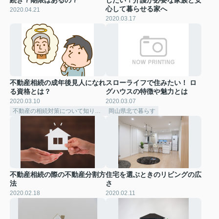
続き？期限はあるの？
したい！介護が必要な家族と安
心して暮らせる家へ
2020.04.21
2020.03.17
不動産相続の成年後見人になれ
スローライフで住みたい！ ロ
る資格とは？
グハウスの特徴や魅力とは
2020.03.10
2020.03.07
不動産の相続対策について知りたい
岡山県北で暮らす
不動産相続の際の不動産分割方
住宅を選ぶときのリビングの広
法
さ
2020.02.18
2020.02.11