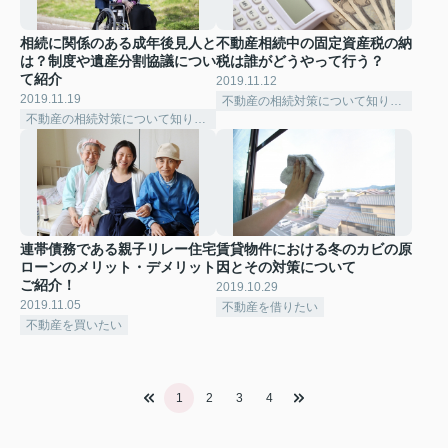
相続に関係のある成年後見人と
不動産相続中の固定資産税の納
は？制度や遺産分割協議につい
税は誰がどうやって行う？
て紹介
2019.11.12
2019.11.19
不動産の相続対策について知りたい
不動産の相続対策について知りたい
連帯債務である親子リレー住宅
賃貸物件における冬のカビの原
ローンのメリット・デメリット
因とその対策について
ご紹介！
2019.10.29
2019.11.05
不動産を借りたい
不動産を買いたい
1
2
3
4