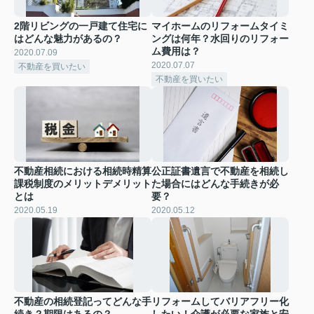
2階リビングの一戸建て住宅に
マイホームのリフォームタイミ
はどんな魅力があるの？
ングは何年？水回りのリフォー
ム費用は？
2020.07.09
2020.07.07
不動産を買いたい
不動産を買いたい
不動産相続における相続時精算
公正証書遺言で不動産を相続し
課税制度のメリットデメリット
た場合にはどんな手続きが必
とは
要？
2020.05.19
2020.05.12
不動産の相続登記ってどんな手
リフォームしてバリアフリー化