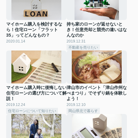
マイホーム購入を検討するな
持ち家のローンが返せないと
ら！住宅ローン「フラット
き！任意売却と競売の違いはな
35」ってどんなもの？
んなのか
2020.01.14
2019.12.31
不動産を売りたい
マイホーム購入時に後悔しない
津山市のイベント「津山作州な
住宅ローンの選び方について解
べまつり」でそずり鍋を体験し
説！
よう！
2019.12.24
2019.12.10
住宅ローンについて知りたい
岡山県北で暮らす