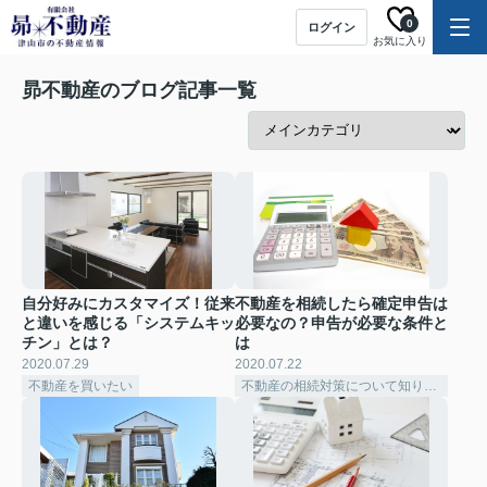
0
ログイン
お気に入り
昴不動産のブログ記事一覧
自分好みにカスタマイズ！従来
不動産を相続したら確定申告は
と違いを感じる「システムキッ
必要なの？申告が必要な条件と
チン」とは？
は
2020.07.29
2020.07.22
不動産を買いたい
不動産の相続対策について知りたい