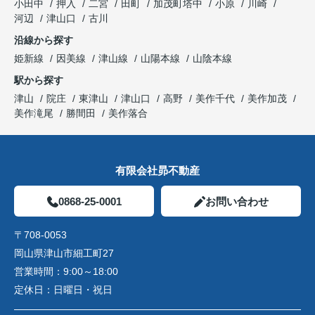
小田中
押入
二宮
田町
加茂町塔中
小原
川崎
河辺
津山口
古川
沿線から探す
姫新線
因美線
津山線
山陽本線
山陰本線
駅から探す
津山
院庄
東津山
津山口
高野
美作千代
美作加茂
美作滝尾
勝間田
美作落合
有限会社昴不動産
0868-25-0001
お問い合わせ
〒708-0053
岡山県津山市細工町27
営業時間：
9:00～18:00
定休日：
日曜日・祝日