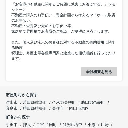
「お客様の不動産に関するご要望に誠実にお答えする。」をモ
ットーに、
不動産の購入のお手伝い、資金計画から考えるマイホーム取得
のお手伝い、
不動産の査定及び売却のお手伝い等、
家庭的な雰囲気でお客様のご相談・ご要望にお応えします。
また、個人及び法人のお客様に対する不動産の有効活用に関す
る助言、
税理士、弁護士等各種専門家と連携した相続相談も行っており
ます。
会社概要を見る
市区町村から探す
津山市
苫田郡鏡野町
久米郡美咲町
勝田郡奈義町
真庭市
勝田郡勝央町
美作市
岡山市東区
町名から探す
小田中
押入
二宮
田町
加茂町塔中
小原
川崎