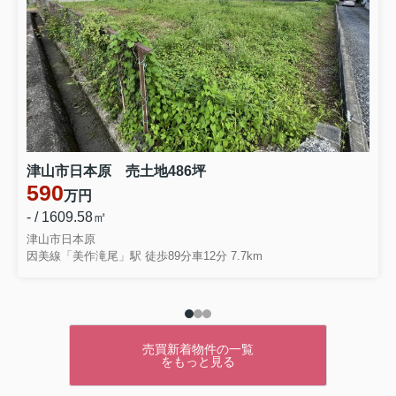
津山市日本原 売土地486坪
590
万円
- / 1609.58㎡
津山市日本原
因美線「美作滝尾」駅 徒歩89分車12分 7.7km
売買新着物件の一覧
をもっと見る