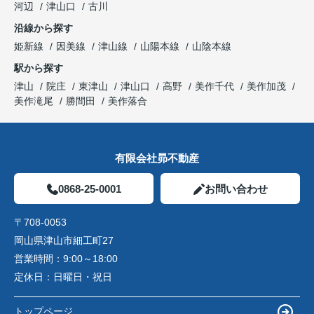
河辺
津山口
古川
沿線から探す
姫新線
因美線
津山線
山陽本線
山陰本線
駅から探す
津山
院庄
東津山
津山口
高野
美作千代
美作加茂
美作滝尾
勝間田
美作落合
有限会社昴不動産
0868-25-0001
お問い合わせ
〒708-0053
岡山県津山市細工町27
営業時間：
9:00～18:00
定休日：
日曜日・祝日
トップページ