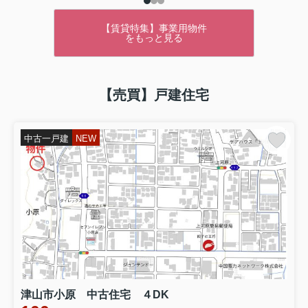
【賃貸特集】事業用物件
をもっと見る
【売買】戸建住宅
中古一戸建
NEW
津山市小原 中古住宅 ４DK