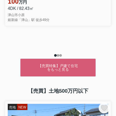
100
万円
4DK / 82.43㎡
津山市小原
姫新線「津山」駅 徒歩49分
【売買特集】戸建て住宅
をもっと見る
【売買】土地500万円以下
売地
NEW