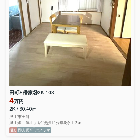
田町S借家③2K 103
4
万円
2K / 30.40㎡
津山市田町
津山線「津山」駅 徒歩14分車6分 1.2km
礼0
即入居可
パノラマ