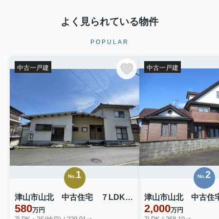
よく見られている物件
POPULAR
中古一戸建
中古一戸建
1
2
No.
No.
津山市山北 中古住宅 ７LDK＋納戸
津山市山北 中古住宅
580
2,000
万円
万円