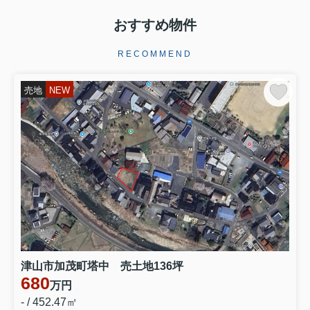
おすすめ物件
RECOMMEND
売地
NEW
津山市加茂町塔中 売土地136坪
680
万円
- / 452.47㎡