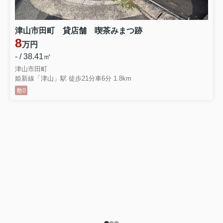
津山市田町 貸店舗 喫茶みまつ跡
8
万円
- / 38.41㎡
津山市田町
姫新線「津山」駅 徒歩21分車6分 1.8km
敷0