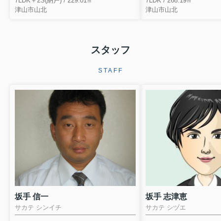
7LDK＋2S(納戸) / 229.01㎡
7LDK / 268.19㎡
津山市山北
津山市山北
スタッフ
STAFF
坂手 信一
坂手 志津恵
サカテ シンイチ
サカテ シヅエ