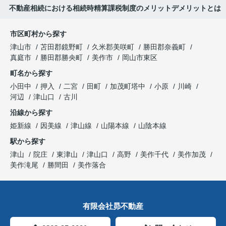
不動産相続における相続時精算課税制度のメリットデメリットとは
市区町村から探す
津山市
苫田郡鏡野町
久米郡美咲町
勝田郡奈義町
真庭市
勝田郡勝央町
美作市
岡山市東区
町名から探す
小田中
押入
二宮
田町
加茂町塔中
小原
川崎
河辺
津山口
古川
沿線から探す
姫新線
因美線
津山線
山陽本線
山陰本線
駅から探す
津山
院庄
東津山
津山口
高野
美作千代
美作加茂
美作滝尾
勝間田
美作落合
有限会社昴不動産