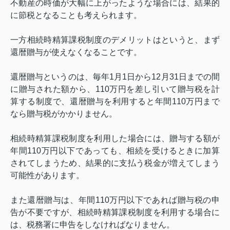
不動産の時価が大幅に上がったような場合には、結果的
に節税となることも考えられます。
一方相続時精算課税制度のデメリットはというと、まず
還暦贈与が使えなくなることです。
還暦贈与というのは、毎年
1
月
1
日から
12
月
31
日までの間
に贈与された額から、
110
万円を差し引いて贈与税を計
算する制度で、還暦贈与を利用すると年間
110
万円まで
なら贈与税がかかりません。
相続時精算課税制度を利用した場合には、贈与する額が
年間
110
万円以下であっても、相続を受けるときに加算
されてしまうため、結果的に支払う税金が増えてしまう
可能性があります。
また還暦贈与は、年間
110
万円以下であれば贈与税の申
告が不要ですが、相続時精算課税制度を利用する場合に
は、税務署に申告をしなければなりません。