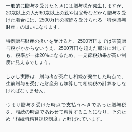
一般的に贈与を受けたときには贈与税が発生しますが、
20
歳以上の人が
60
歳以上の親や祖父母などから贈与を受
けた場合には、
2500
万円の控除を受けられる「特例贈与
財産」の扱いになります。
特例贈与財産の扱いを受けると、
2500
万円までは実質贈
与税がかからないうえ、
2500
万円を超えた部分に対して
も、税率が一律
20%
になるため、一見節税効果が高い制
度に見えるでしょう。
しかし実際は、贈与者が死亡し相続が発生した時点で、
生前贈与を受けた財産分も加算して相続税の計算をしな
ければなりません。
つまり贈与を受けた時点で支払うべきであった贈与税
を、相続の時点であわせて精算することになり、そのた
め「相続時精算課税制度」と呼ばれています。