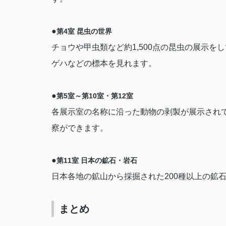
●
第
4
室 昆虫の世界
チョウや甲虫類など約
1,500
点の昆虫の展示をし
ゲハなどの標本を見れます。
●
第
5
室～第
10
室・第
12
室
各展示室の名称に沿った動物の剥製が展示され
察ができます。
●
第
11
室 日本の鉱石・岩石
日本各地の鉱山から採掘された
200
種以上の鉱
まとめ