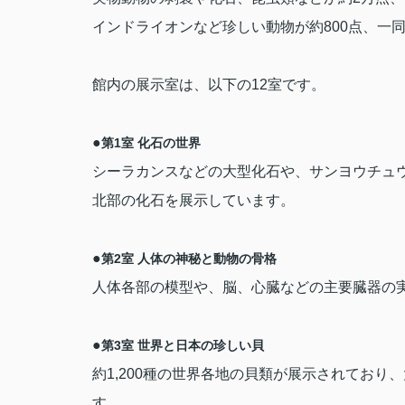
インドライオンなど珍しい動物が約
800
点、一
館内の展示室は、以下の
12
室です。
●
第
1
室 化石の世界
シーラカンスなどの大型化石や、サンヨウチュ
北部の化石を展示しています。
●
第
2
室 人体の神秘と動物の骨格
人体各部の模型や、脳、心臓などの主要臓器の
●
第
3
室 世界と日本の珍しい貝
約
1,200
種の世界各地の貝類が展示されており、
す。