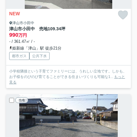
NEW
津山市小田中
津山市小田中 売地109.34坪
990
万円
- / 361.47㎡ / -
姫新線「津山」駅 徒歩21分
都市ガス
公共下水
小学校隣接という子育てファミリーには、うれしい立地です。しかも、
お子様をのびのび育てることができる住まいづくりも可能な1...
もっと
見る
売地