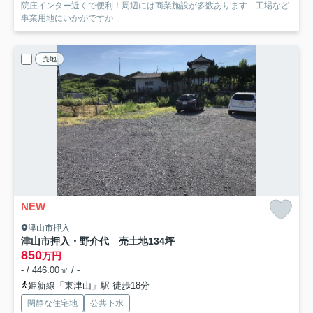
院庄インター近くで便利！周辺には商業施設が多数あります 工場など
事業用地にいかがですか
売地
NEW
津山市押入
津山市押入・野介代 売土地134坪
850
万円
- / 446.00㎡ / -
姫新線「東津山」駅 徒歩18分
閑静な住宅地
公共下水