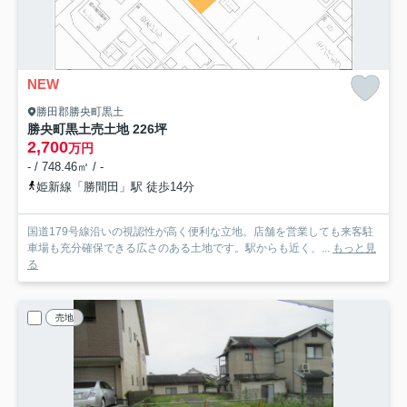
NEW
勝田郡勝央町黒土
勝央町黒土売土地 226坪
2,700
万円
- / 748.46㎡ / -
姫新線「勝間田」駅 徒歩14分
国道179号線沿いの視認性が高く便利な立地。店舗を営業しても来客駐
車場も充分確保できる広さのある土地です。駅からも近く、...
もっと見
る
売地