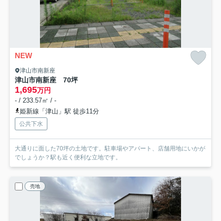
NEW
津山市南新座
津山市南新座 70坪
1,695
万円
- / 233.57㎡ / -
姫新線「津山」駅 徒歩11分
公共下水
大通りに面した70坪の土地です。駐車場やアパート、店舗用地にいかが
でしょうか？駅も近く便利な立地です。
売地