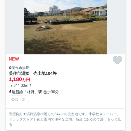
NEW
美作市湯郷
美作市湯郷 売土地104坪
1,180
万円
- / 344.00㎡ / -
姫新線「林野」駅 徒歩36分
公共下水
眺望良好★湯郷温泉街近くの344㎡の売土地です。小学校やスーパー、
ドラッグストアも徒歩圏内で便利な立地、高台にあるので浸...
もっと見
る