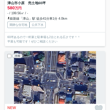
津山市小原 売土地60坪
580
万円
- / 199.56㎡ / -
姫新線「津山」駅 徒歩41分車1分 4.0km
閑静な住宅地
公共下水
60坪あるので一軒家と駐車場も2台とれる広さです＾＾
平屋も可能です！ぜひご相談ください
売地
NEW