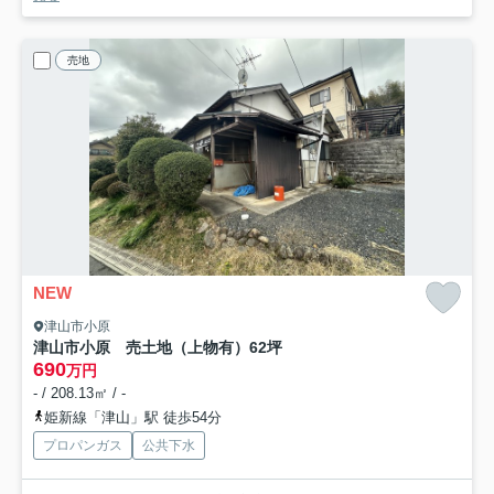
売地
NEW
津山市小原
津山市小原 売土地（上物有）62坪
690
万円
- / 208.13㎡ / -
姫新線「津山」駅 徒歩54分
プロパンガス
公共下水