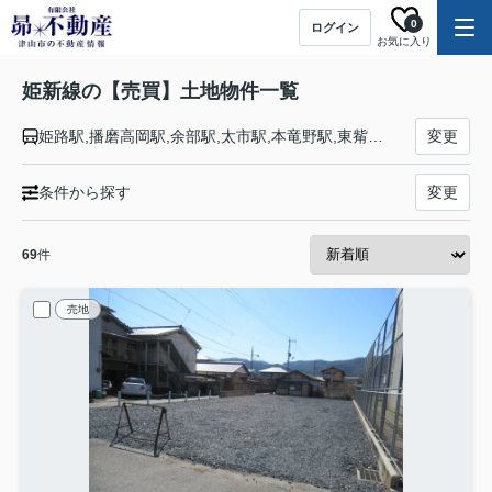
0
ログイン
お気に入り
姫新線の【売買】土地物件一覧
姫路駅,播磨高岡駅,余部駅,太市駅,本竜野駅,東觜崎駅,播磨新宮駅,千本駅,西栗栖駅,三日月駅,播磨徳久駅,佐用駅,上月駅,美作土居駅,美作江見駅,楢原駅,林野駅,勝間田駅,西勝間田駅,美作大崎駅,東津山駅,津山駅,院庄駅,美作千代駅,坪井駅,美作追分駅,美作落合駅,古見駅,久世駅,中国勝山駅,月田駅,富原駅,刑部駅,丹治部駅,岩山駅,新見駅
変更
条件から探す
変更
69
件
売地