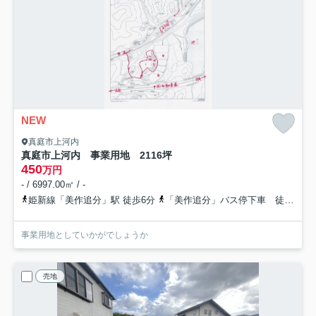
NEW
真庭市上河内
真庭市上河内 事業用地 2116坪
450
万円
- / 6997.00㎡ / -
姫新線「美作追分」駅 徒歩6分
「美作追分」バス停下車 徒歩6分
事業用地としていかがでしょうか
売地