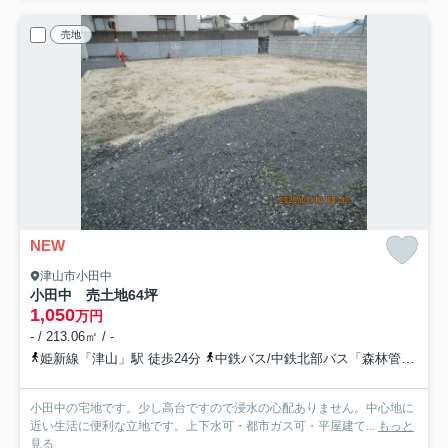
売地
NEW
津山市小田中
小田中 売土地64坪
1,050
万円
- / 213.06㎡ / -
姫新線「津山」駅 徒歩24分
中鉄バス/中鉄北部バス「森林管理署前（岡山県）」バス停下車 徒歩2分
小田中の宅地です。少し高台ですので浸水の心配ありません。中心地に
近い生活に便利な立地です。上下水可・都市ガス可・平屋建て...
もっと
見る