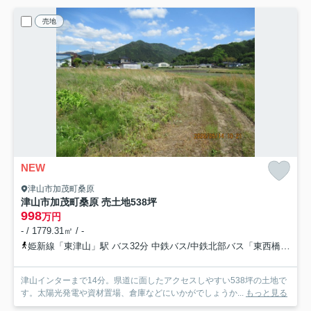
売地
NEW
津山市加茂町桑原
津山市加茂町桑原 売土地538坪
998
万円
- / 1779.31㎡ / -
姫新線「東津山」駅 バス32分 中鉄バス/中鉄北部バス「東西橋（津山市）」 停歩4分車22分 15.7km
津山インターまで14分。県道に面したアクセスしやすい538坪の土地で
す。太陽光発電や資材置場、倉庫などにいかがでしょうか...
もっと見る