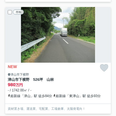
売地
NEW
津山市下横野
津山市下横野 526坪 山林
980
万円
- / 1742.00㎡ / -
姫新線「津山」駅 徒歩84分
姫新線「東津山」駅 徒歩93分
資材置き場、運送業、宅配業、工場倉庫、太陽発電向！