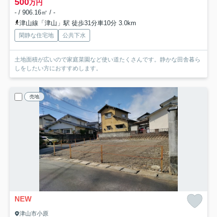
500
万円
- / 906.16㎡ / -
津山線「津山」駅 徒歩31分車10分 3.0km
閑静な住宅地
公共下水
土地面積が広いので家庭菜園など使い道たくさんです。静かな田舎暮ら
しをしたい方におすすめします。
売地
NEW
津山市小原