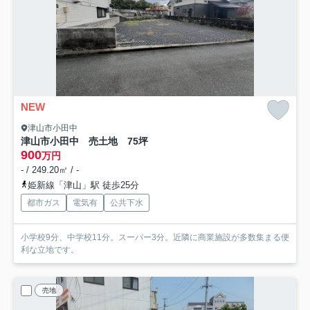
NEW
津山市小田中
津山市小田中 売土地 75坪
900
万円
- / 249.20㎡ / -
姫新線「津山」駅 徒歩25分
都市ガス
電気有
公共下水
小学校9分、中学校11分。スーパー3分。近隣に商業施設が多数集まる便
利な立地です。
売地