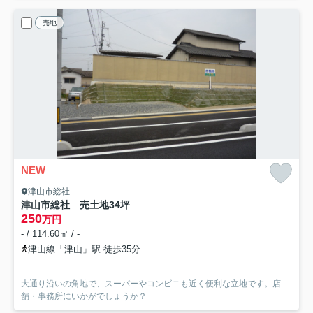
売地
NEW
津山市総社
津山市総社 売土地34坪
250
万円
- / 114.60㎡ / -
津山線「津山」駅 徒歩35分
大通り沿いの角地で、スーパーやコンビニも近く便利な立地です。店
舗・事務所にいかがでしょうか？