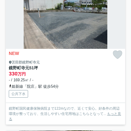
NEW
苫田郡鏡野町寺元
鏡野町寺元51坪
330
万円
- / 169.25㎡ / -
姫新線「院庄」駅 徒歩54分
公共下水
鏡野町国民健康保険病院まで122mなので、近くて安心。好条件の周辺
環境が整っており、生活しやすい住宅用地はこちらとなって...
もっと見
る