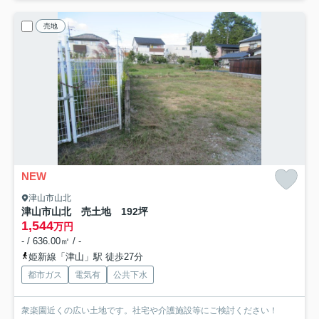
売地
NEW
津山市山北
津山市山北 売土地 192坪
1,544
万円
- / 636.00㎡ / -
姫新線「津山」駅 徒歩27分
都市ガス
電気有
公共下水
衆楽園近くの広い土地です。社宅や介護施設等にご検討ください！