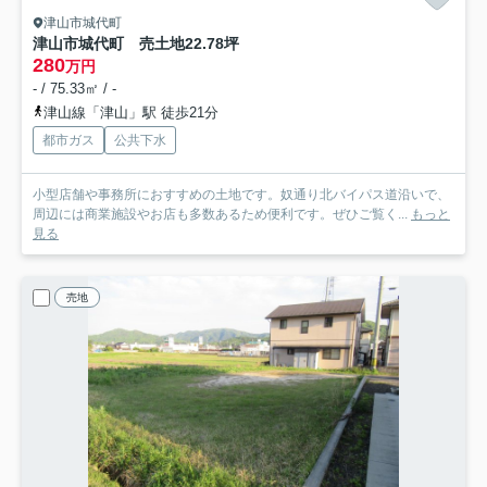
津山市城代町
津山市城代町 売土地22.78坪
280
万円
- / 75.33㎡ / -
津山線「津山」駅 徒歩21分
都市ガス
公共下水
小型店舗や事務所におすすめの土地です。奴通り北バイパス道沿いで、
周辺には商業施設やお店も多数あるため便利です。ぜひご覧く...
もっと
見る
売地