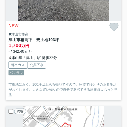
NEW
津山市椿高下
津山市椿高下 売土地103坪
1,700
万円
- / 342.40㎡ / -
津山線「津山」駅 徒歩32分
都市ガス
公共下水
パノラマ
市街地に近く、100坪以上ある売地ですので、家族でゆとりのある生活
がおくれます。大きな買い物なので自分で選択できる建築条...
もっと見
る
売地