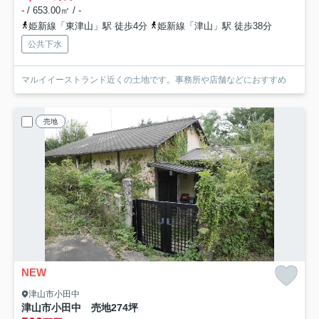
- / 653.00㎡ / -
姫新線「東津山」駅 徒歩4分
姫新線「津山」駅 徒歩38分
公共下水
マルイイーストランド近くの土地です。事務所や店舗などにおすすめ
売地
NEW
津山市小田中
津山市小田中 売地274坪