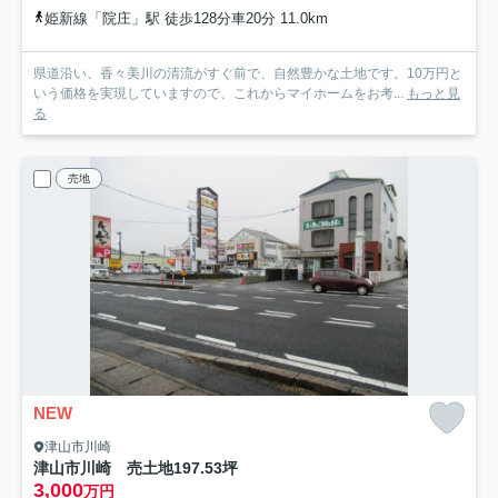
姫新線「院庄」駅 徒歩128分車20分 11.0km
県道沿い、香々美川の清流がすぐ前で、自然豊かな土地です。10万円と
いう価格を実現していますので、これからマイホームをお考...
もっと見
る
売地
NEW
津山市川崎
津山市川崎 売土地197.53坪
3,000
万円