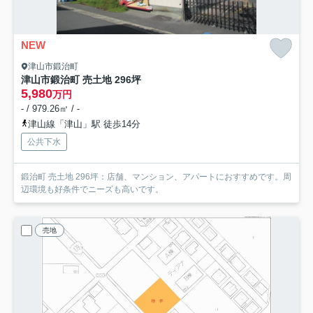
NEW
津山市鍛治町
津山市鍛治町 売土地 296坪
5,980
万円
- / 979.26㎡ / -
津山線「津山」駅 徒歩14分
公共下水
鍛治町 売土地 296坪：店舗、マンション、アパートにおすすめです。周
辺環境も好条件でニーズも高いです。
売地