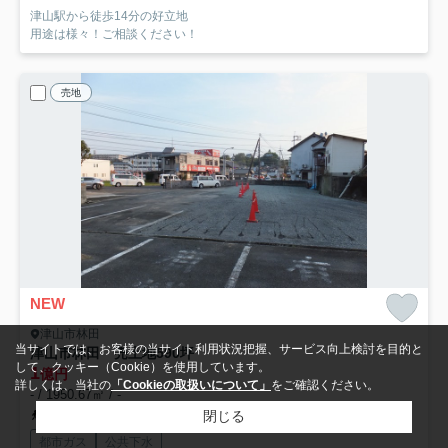
津山駅から徒歩14分の好立地
用途は様々！ご相談ください！
売地
NEW
津山市林田
当サイトでは、お客様の当サイト利用状況把握、サービス向上検討を目的と
津山市林田 売土地590坪
して、クッキー（Cookie）を使用しています。
1
億円
詳しくは、当社の
「Cookieの取扱いについて」
をご確認ください。
- / 1950.67㎡ / -
閉じる
津山線「津山」駅 徒歩29分
都市ガス
公共下水