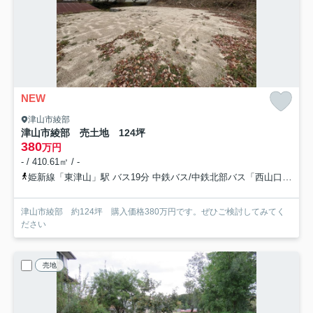
NEW
津山市綾部
津山市綾部 売土地 124坪
380
万円
- / 410.61㎡ / -
姫新線「東津山」駅 バス19分 中鉄バス/中鉄北部バス「西山口（岡山県）」 停歩5分
津山市綾部 約124坪 購入価格380万円です。ぜひご検討してみてく
ださい
売地