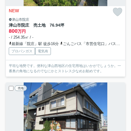
NEW
津山市院庄
津山市院庄 売土地 76.94坪
800
万円
- / 254.35㎡ / -
姫新線「院庄」駅 徒歩16分
ごんごバス「市営住宅口」バス停下車 徒歩分
プロパンガス
電気有
平坦な地勢です。便利な津山西地区の住宅用地はいかがでしょうか。一
番奥の角地になるのでなにかとストレス少なめお勧めです。
売地