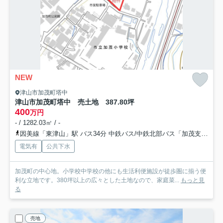
NEW
津山市加茂町塔中
津山市加茂町塔中 売土地 387.80坪
400
万円
- / 1282.03㎡ / -
因美線「東津山」駅 バス34分 中鉄バス/中鉄北部バス「加茂支所（岡山県）」 停歩5分
電気有
公共下水
加茂町の中心地。小学校中学校の他にも生活利便施設が徒歩圏に揃う便
利な立地です。380坪以上の広々とした土地なので、家庭菜...
もっと見
る
売地