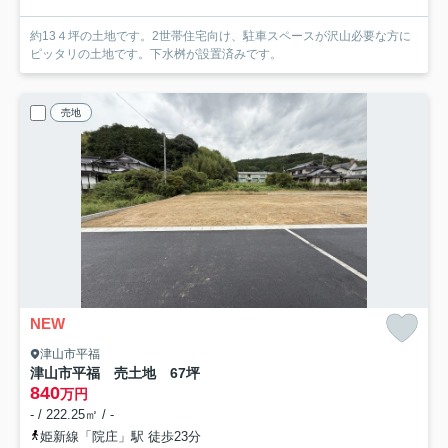
約13４坪の土地です。2世帯住宅向け、駐車スペースが沢山必要な方に
ピッタリの土地です。下水桝が設置済みです。
売地
NEW
津山市平福
津山市平福 売土地 67坪
840
万円
- / 222.25㎡ / -
姫新線「院庄」駅 徒歩23分