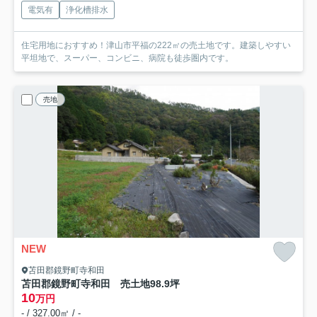
電気有
浄化槽排水
住宅用地におすすめ！津山市平福の222㎡の売土地です。建築しやすい
平坦地で、スーパー、コンビニ、病院も徒歩圏内です。
売地
NEW
苫田郡鏡野町寺和田
苫田郡鏡野町寺和田 売土地98.9坪
10
万円
- / 327.00㎡ / -