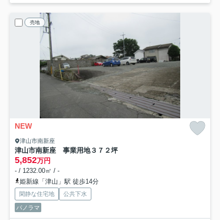
売地
NEW
津山市南新座
津山市南新座 事業用地３７２坪
5,852
万円
- / 1232.00㎡ / -
姫新線「津山」駅 徒歩14分
閑静な住宅地
公共下水
パノラマ