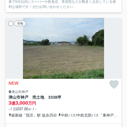
車で5分以内にスーパーや飲食店、美容院などが数多く点在している便
利な場所です！ぜひお問い合わせください。
売地
NEW
津山市神戸
津山市神戸 売土地 3338坪
3
3,000
億
万円
- / 11037.00㎡ / -
姫新線「院庄」駅 徒歩25分
中鉄バス/中鉄北部バス「東神戸」バス停下車 徒歩7分