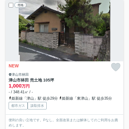
売地
NEW
津山市林田
津山市林田 売土地 105坪
1,000
万円
- / 348.41㎡ / -
姫新線「津山」駅 徒歩29分
姫新線「東津山」駅 徒歩35分
都市ガス
汲取排水
便利の良い立地です。Pなし。全面改装または解体してのご利用をお薦
めします。