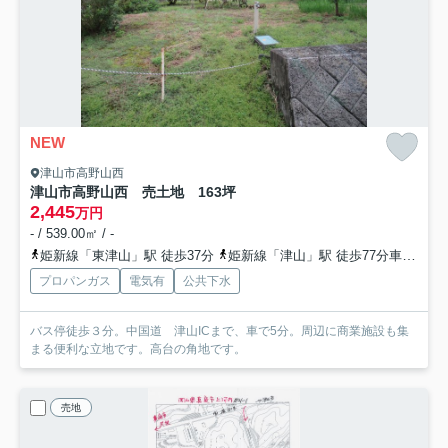
NEW
津山市高野山西
津山市高野山西 売土地 163坪
2,445
万円
- / 539.00㎡ / -
姫新線「東津山」駅 徒歩37分
姫新線「津山」駅 徒歩77分車13分 5.6km
プロパンガス
電気有
公共下水
バス停徒歩３分。中国道 津山ICまで、車で5分。周辺に商業施設も集
まる便利な立地です。高台の角地です。
売地