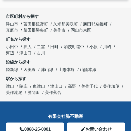
市区町村から探す
津山市
苫田郡鏡野町
久米郡美咲町
勝田郡奈義町
真庭市
勝田郡勝央町
美作市
岡山市東区
町名から探す
小田中
押入
二宮
田町
加茂町塔中
小原
川崎
河辺
津山口
古川
沿線から探す
姫新線
因美線
津山線
山陽本線
山陰本線
駅から探す
津山
院庄
東津山
津山口
高野
美作千代
美作加茂
美作滝尾
勝間田
美作落合
有限会社昴不動産
0868-25-0001
お問い合わせ