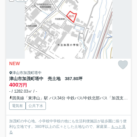
NEW
津山市加茂町塔中
津山市加茂町塔中 売土地 387.80坪
400
万円
- / 1282.03㎡ / -
因美線「東津山」駅 バス34分 中鉄バス/中鉄北部バス「加茂支所（岡山県）」 停歩5分
電気有
公共下水
加茂町の中心地。小学校中学校の他にも生活利便施設が徒歩圏に揃う便
利な立地です。380坪以上の広々とした土地なので、家庭菜...
もっと見
る