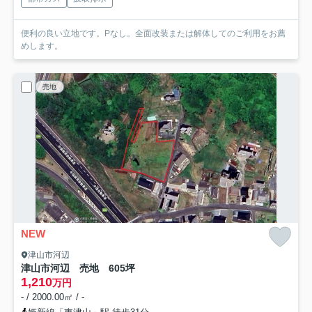
便利の良い立地です。Pなし。全面改装または解体してのご利用をお薦
めします。
売地
NEW
津山市河辺
津山市河辺 売地 605坪
1,210
万円
- / 2000.00㎡ / -