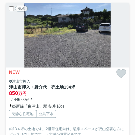
売地
NEW
津山市押入
津山市押入・野介代 売土地134坪
850
万円
- / 446.00㎡ / -
姫新線「東津山」駅 徒歩18分
閑静な住宅地
公共下水
約13４坪の土地です。2世帯住宅向け、駐車スペースが沢山必要な方に
ピッタリの土地です。下水桝が設置済みです。