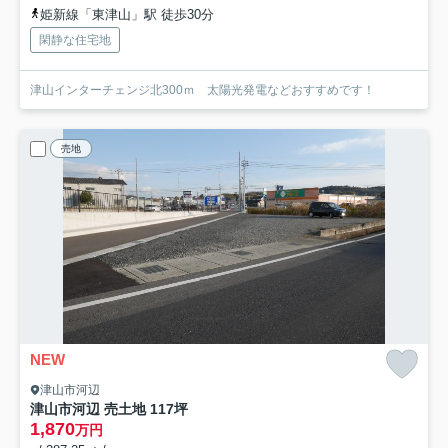
姫新線「東津山」駅 徒歩30分
閑静な住宅地
津山インターチェンジ北300ｍ 太陽光発電などおすすめです！
売地
NEW
津山市河辺
津山市河辺 売土地 117坪
1,870
万円