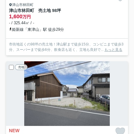
津山市林田町
津山市林田町 売土地 98坪
1,600
万円
- / 325.44㎡ / -
姫新線「東津山」駅 徒歩29分
市街地近くの98坪の売土地！津山駅まで徒歩15分、コンビニまで徒歩3
分、スーパーまで徒歩6分、飲食店も近く、立地も良好で...
もっと見る
売地
NEW