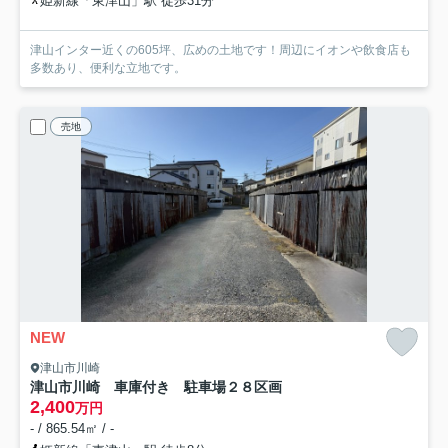
姫新線「東津山」駅 徒歩31分
津山インター近くの605坪、広めの土地です！周辺にイオンや飲食店も
多数あり、便利な立地です。
売地
NEW
津山市川崎
津山市川崎 車庫付き 駐車場２８区画
2,400
万円
- / 865.54㎡ / -