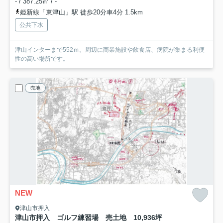
- / 387.25㎡ / -
姫新線「東津山」駅 徒歩20分車4分 1.5km
公共下水
津山インターまで552ｍ。周辺に商業施設や飲食店、病院が集まる利便
性の高い場所です。
売地
NEW
津山市押入
津山市押入 ゴルフ練習場 売土地 10,936坪