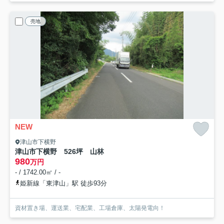
売地
NEW
津山市下横野
津山市下横野 526坪 山林
980
万円
- / 1742.00㎡ / -
姫新線「東津山」駅 徒歩93分
資材置き場、運送業、宅配業、工場倉庫、太陽発電向！