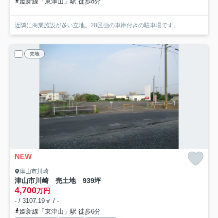
姫新線「東津山」駅 徒歩8分
近隣に商業施設が多い立地。28区画の車庫付きの駐車場です。
売地
NEW
津山市川崎
津山市川崎 売土地 939坪
4,700
万円
- / 3107.19㎡ / -
姫新線「東津山」駅 徒歩6分