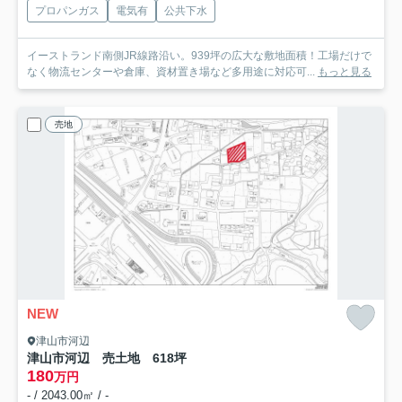
プロパンガス
電気有
公共下水
イーストランド南側JR線路沿い。939坪の広大な敷地面積！工場だけで
なく物流センターや倉庫、資材置き場など多用途に対応可...
もっと見る
売地
NEW
津山市河辺
津山市河辺 売土地 618坪
180
万円
- / 2043.00㎡ / -