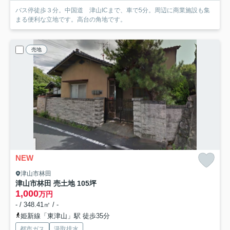
バス停徒歩３分。中国道 津山ICまで、車で5分。周辺に商業施設も集
まる便利な立地です。高台の角地です。
売地
NEW
津山市林田
津山市林田 売土地 105坪
1,000
万円
- / 348.41㎡ / -
姫新線「東津山」駅 徒歩35分
都市ガス
汲取排水