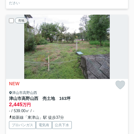
ださい
売地
NEW
津山市高野山西
津山市高野山西 売土地 163坪
2,445
万円
- / 539.00㎡ / -
姫新線「東津山」駅 徒歩37分
プロパンガス
電気有
公共下水