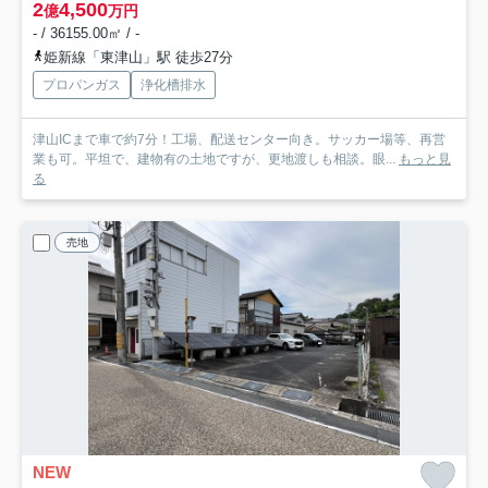
2
4,500
億
万円
- / 36155.00㎡ / -
姫新線「東津山」駅 徒歩27分
プロパンガス
浄化槽排水
津山ICまで車で約7分！工場、配送センター向き。サッカー場等、再営
業も可。平坦で、建物有の土地ですが、更地渡しも相談。眼...
もっと見
る
売地
NEW