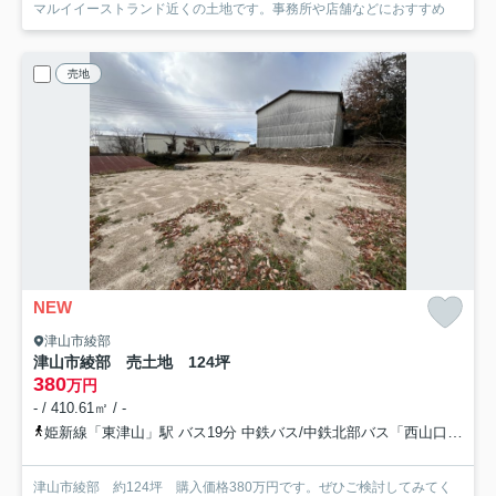
マルイイーストランド近くの土地です。事務所や店舗などにおすすめ
売地
NEW
津山市綾部
津山市綾部 売土地 124坪
380
万円
- / 410.61㎡ / -
姫新線「東津山」駅 バス19分 中鉄バス/中鉄北部バス「西山口（岡山県）」 停歩5分
津山市綾部 約124坪 購入価格380万円です。ぜひご検討してみてく