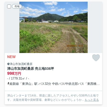
売地
NEW
津山市加茂町桑原
津山市加茂町桑原 売土地538坪
998
万円
- / 1779.31㎡ / -
姫新線「東津山」駅 バス32分 中鉄バス/中鉄北部バス「東西橋（津山市）」 停歩4分車22分 15.7km
津山インターまで14分。県道に面したアクセスしやすい538坪の土地で
す。太陽光発電や資材置場、倉庫などにいかがでしょうか...
もっと見る