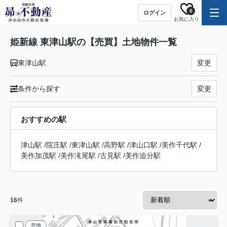
0
ログイン
お気に入り
姫新線 東津山駅の【売買】土地物件一覧
東津山駅
変更
条件から探す
変更
おすすめの駅
津山駅
/
院庄駅
/
東津山駅
/
高野駅
/
津山口駅
/
美作千代駅
/
美作加茂駅
/
美作滝尾駅
/
古見駅
/
美作追分駅
16
件
売地