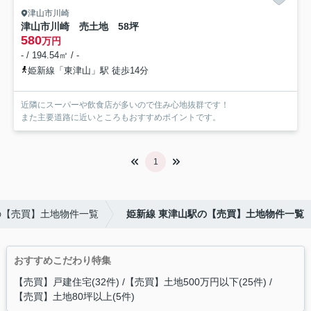
津山市川崎
津山市川崎 売土地 58坪
580
万円
- / 194.54㎡ / -
姫新線「東津山」駅 徒歩14分
近隣にスーパーや飲食店が多いので住み心地抜群です！
また主要道路に近いところもおすすめポイントです。
1
の【売買】土地物件一覧
姫新線 東津山駅の【売買】土地物件一覧
おすすめこだわり特集
【売買】戸建住宅(32件)
【売買】土地500万円以下(25件)
【売買】土地80坪以上(5件)