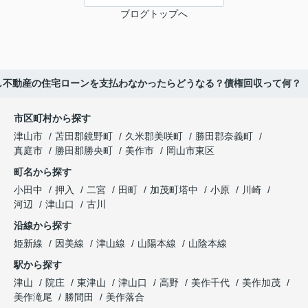
ブログトップへ
し不動産の住宅ローンを支払わなかったらどうなる？債権回収って何？
市区町村から探す
津山市
苫田郡鏡野町
久米郡美咲町
勝田郡奈義町
真庭市
勝田郡勝央町
美作市
岡山市東区
町名から探す
小田中
押入
二宮
田町
加茂町塔中
小原
川崎
河辺
津山口
古川
沿線から探す
姫新線
因美線
津山線
山陽本線
山陰本線
駅から探す
津山
院庄
東津山
津山口
高野
美作千代
美作加茂
美作滝尾
勝間田
美作落合