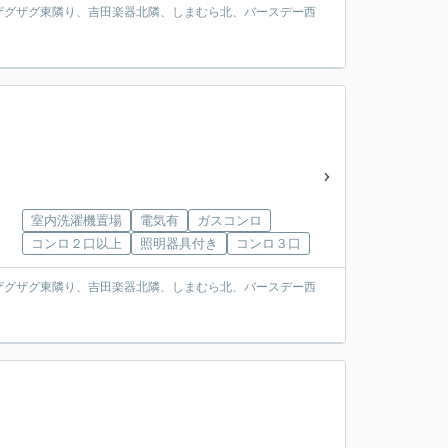
ザグザグ東隣り、吉田楽器北隣、しまむら北、バースデー西
室内洗濯機置場
電気有
ガスコンロ
コンロ２口以上
照明器具付き
コンロ３口
ザグザグ東隣り、吉田楽器北隣、しまむら北、バースデー西