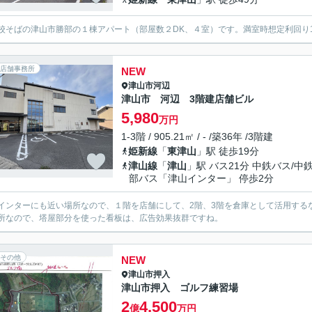
校そばの津山市勝部の１棟アパート（部屋数２DK、４室）です。満室時想定利回り12.
店舗事務所
NEW
津山市
河辺
津山市 河辺 3階建店舗ビル
5,980
万円
1-3階 / 905.21㎡ / - /築36年 /3階建
姫新線
「
東津山
」駅 徒歩19分
津山線
「
津山
」駅 バス21分 中鉄バス/中
部バス「津山インター」 停歩2分
インターにも近い場所なので、１階を店舗にして、2階、3階を倉庫として活用する
所なので、塔屋部分を使った看板は、広告効果抜群ですね。
その他
NEW
津山市
押入
津山市押入 ゴルフ練習場
2
4,500
億
万円