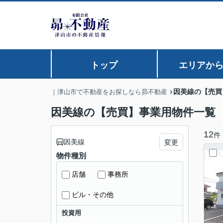
トップ
エリアか
因美線の【売買
｜津山市で不動産をお探しなら昴不動産
因美線の【売買】事業用物件一覧
12
件
因美線
変更
物件種別
店舗
事務所
ビル・その他
投資用