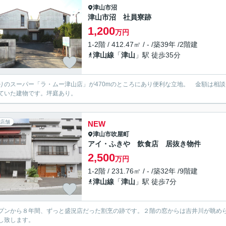
津山市
沼
津山市沼 社員寮跡
1,200
万円
1-2階 / 412.47㎡ / - /築39年 /2階建
津山線
「
津山
」駅 徒歩35分
りのスーパー「ラ・ムー津山店」が470mのところにあり便利な立地。 金額は相談
ていた建物です。坪庭あり。
店舗
NEW
津山市
吹屋町
アイ・ふきや 飲食店 居抜き物件
2,500
万円
1-2階 / 231.76㎡ / - /築32年 /9階建
津山線
「
津山
」駅 徒歩7分
プンから８年間、ずっと盛況店だった割烹の跡です。２階の窓からは吉井川が眺め
し致します。