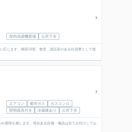
室内洗濯機置場
公共下水
に応じます。個室10室、食堂、談話室のある社員寮として使
エアコン
都市ガス
ガスコンロ
照明器具付き
冷蔵庫あり
公共下水
られ風情を感じます。現在ある設備・備品は全てお付けしてお