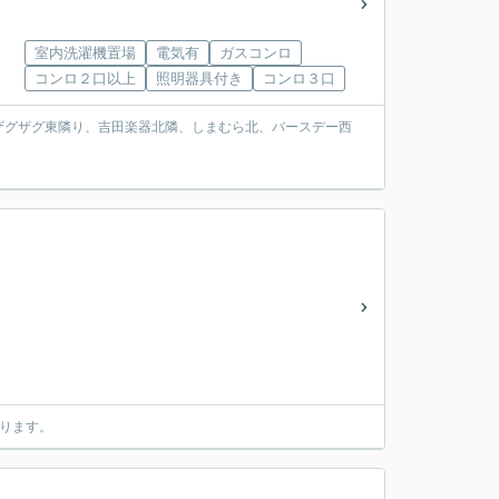
室内洗濯機置場
電気有
ガスコンロ
コンロ２口以上
照明器具付き
コンロ３口
ザグザグ東隣り、吉田楽器北隣、しまむら北、バースデー西
ります。