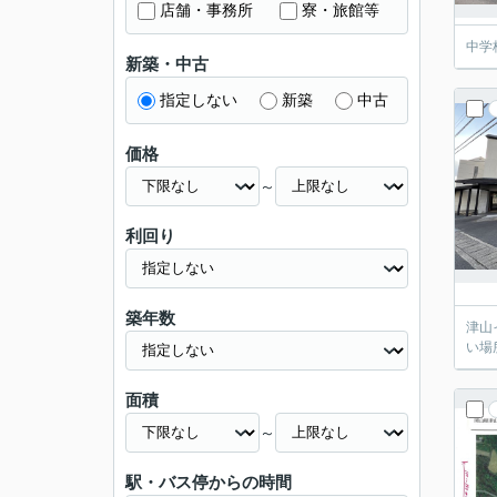
店舗・事務所
寮・旅館等
中学
新築・中古
指定しない
新築
中古
価格
～
利回り
築年数
津山
い場
面積
～
駅・バス停からの時間