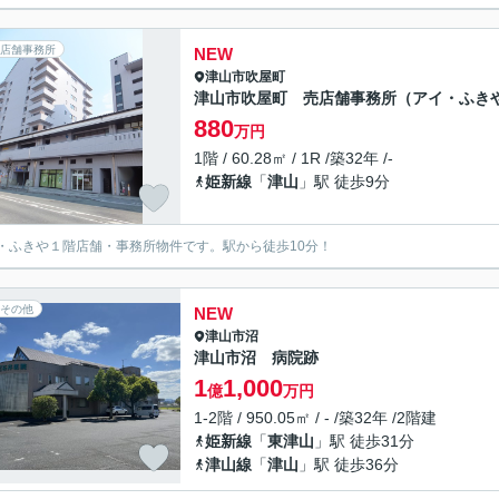
店舗事務所
NEW
津山市
吹屋町
津山市吹屋町 売店舗事務所（アイ・ふき
880
万円
1階 / 60.28㎡ / 1R /築32年 /-
姫新線
「
津山
」駅 徒歩9分
・ふきや１階店舗・事務所物件です。駅から徒歩10分！
その他
NEW
津山市
沼
津山市沼 病院跡
1
1,000
億
万円
1-2階 / 950.05㎡ / - /築32年 /2階建
姫新線
「
東津山
」駅 徒歩31分
津山線
「
津山
」駅 徒歩36分