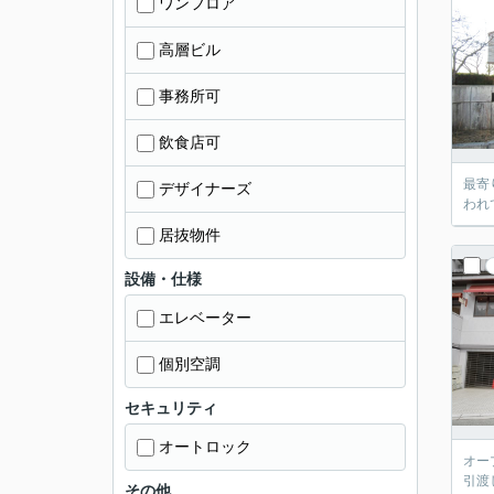
ワンフロア
高層ビル
事務所可
飲食店可
最寄
デザイナーズ
われ
居抜物件
設備・仕様
エレベーター
個別空調
セキュリティ
オートロック
オー
引渡
その他