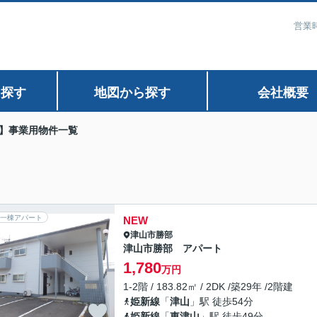
営業時
ら探す
地図から探す
会社概要
】事業用物件一覧
一棟アパート
NEW
津山市
勝部
津山市勝部 アパート
1,780
万円
1-2階 / 183.82㎡ / 2DK /築29年 /2階建
姫新線
「
津山
」駅 徒歩54分
姫新線
「
東津山
」駅 徒歩49分