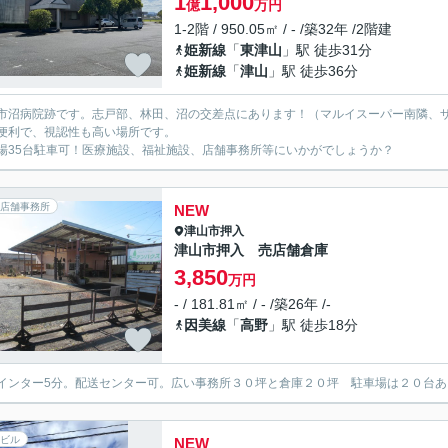
1
1,000
億
万円
1-2階 / 950.05㎡ / - /築32年 /2階建
姫新線
「
東津山
」駅 徒歩31分
姫新線
「
津山
」駅 徒歩36分
市沼病院跡です。志戸部、林田、沼の交差点にあります！（マルイスーパー南隣、
便利で、視認性も高い場所です。
場35台駐車可！医療施設、福祉施設、店舗事務所等にいかがでしょうか？
店舗事務所
NEW
津山市
押入
津山市押入 売店舗倉庫
3,850
万円
- / 181.81㎡ / - /築26年 /-
因美線
「
高野
」駅 徒歩18分
インター5分。配送センター可。広い事務所３０坪と倉庫２０坪 駐車場は２０台あ
ビル
NEW