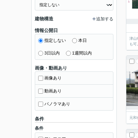
建物構造
追加する
情報公開日
津山
指定しない
本日
も可
3日以内
1週間以内
画像・動画あり
画像あり
動画あり
パノラマあり
元和
条件
条件