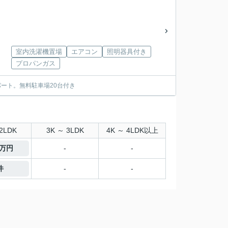
室内洗濯機置場
エアコン
照明器具付き
プロパンガス
パート。無料駐車場20台付き
2LDK
3K ～ 3LDK
4K ～ 4LDK以上
0万円
-
-
件
-
-