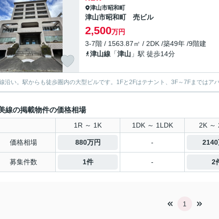
津山市
昭和町
津山市昭和町 売ビル
2,500
万円
3-7階 / 1563.87㎡ / 2DK /築49年 /9階建
津山線
「
津山
」駅 徒歩14分
号線沿い。駅からも徒歩圏内の大型ビルです。1Fと2Fはテナント、3F～7Fまではア
美線の掲載物件の価格相場
1R ～ 1K
1DK ～ 1LDK
2K ～ 
価格相場
880万円
-
214
募集件数
1件
-
2
1