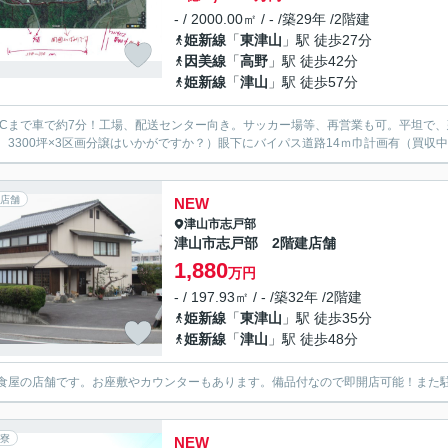
- / 2000.00㎡ / - /築29年 /2階建
姫新線
「
東津山
」駅 徒歩27分
因美線
「
高野
」駅 徒歩42分
姫新線
「
津山
」駅 徒歩57分
ICまで車で約7分！工場、配送センター向き。サッカー場等、再営業も可。平坦で
。3300坪×3区画分譲はいかがですか？）眼下にバイパス道路14ｍ巾計画有（買収
店舗
NEW
津山市
志戸部
津山市志戸部 2階建店舗
1,880
万円
- / 197.93㎡ / - /築32年 /2階建
姫新線
「
東津山
」駅 徒歩35分
姫新線
「
津山
」駅 徒歩48分
食屋の店舗です。お座敷やカウンターもあります。備品付なので即開店可能！また
寮
NEW