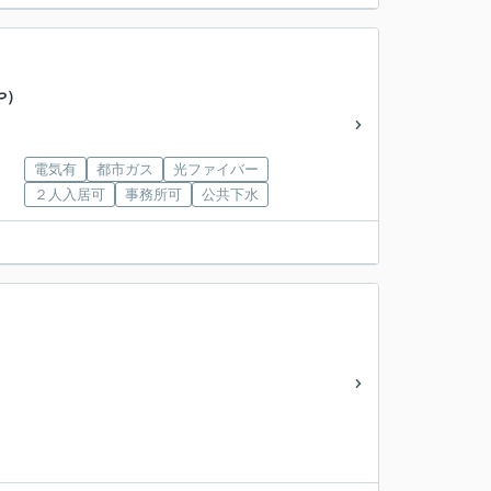
や）
電気有
都市ガス
光ファイバー
２人入居可
事務所可
公共下水