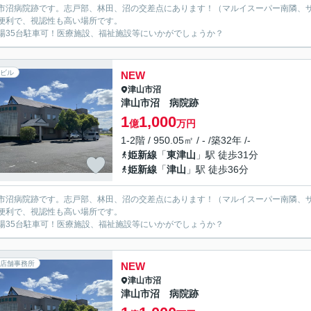
市沼病院跡です。志戸部、林田、沼の交差点にあります！（マルイスーパー南隣、
便利で、視認性も高い場所です。
場35台駐車可！医療施設、福祉施設等にいかがでしょうか？
ビル
NEW
津山市
沼
津山市沼 病院跡
1
1,000
億
万円
1-2階 / 950.05㎡ / - /築32年 /-
姫新線
「
東津山
」駅 徒歩31分
姫新線
「
津山
」駅 徒歩36分
市沼病院跡です。志戸部、林田、沼の交差点にあります！（マルイスーパー南隣、
便利で、視認性も高い場所です。
場35台駐車可！医療施設、福祉施設等にいかがでしょうか？
店舗事務所
NEW
津山市
沼
津山市沼 病院跡