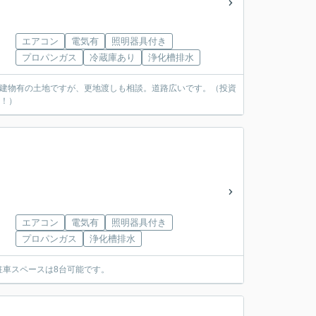
エアコン
電気有
照明器具付き
プロパンガス
冷蔵庫あり
浄化槽排水
、建物有の土地ですが、更地渡しも相談。道路広いです。（投資
中！）
エアコン
電気有
照明器具付き
プロパンガス
浄化槽排水
駐車スペースは8台可能です。