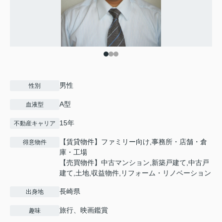
男性
性別
A型
血液型
15年
不動産キャリア
【賃貸物件】ファミリー向け,事務所・店舗・倉
得意物件
庫・工場
【売買物件】中古マンション,新築戸建て,中古戸
建て,土地,収益物件,リフォーム・リノベーション
長崎県
出身地
旅行、映画鑑賞
趣味