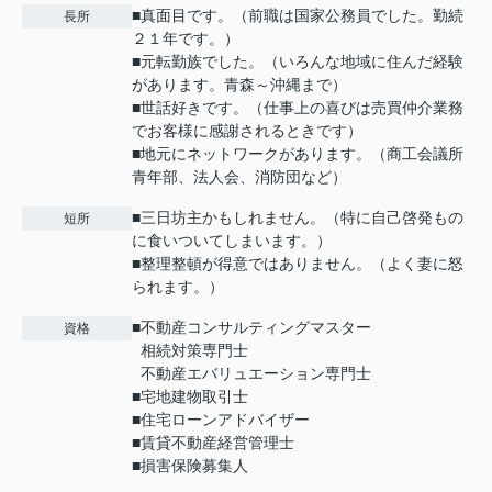
■真面目です。（前職は国家公務員でした。勤続
長所
２１年です。）
■元転勤族でした。（いろんな地域に住んだ経験
があります。青森～沖縄まで）
■世話好きです。（仕事上の喜びは売買仲介業務
でお客様に感謝されるときです）
■地元にネットワークがあります。（商工会議所
青年部、法人会、消防団など）
■三日坊主かもしれません。（特に自己啓発もの
短所
に食いついてしまいます。）
■整理整頓が得意ではありません。（よく妻に怒
られます。）
■不動産コンサルティングマスター
資格
相続対策専門士
不動産エバリュエーション専門士
■宅地建物取引士
■住宅ローンアドバイザー
■賃貸不動産経営管理士
■損害保険募集人