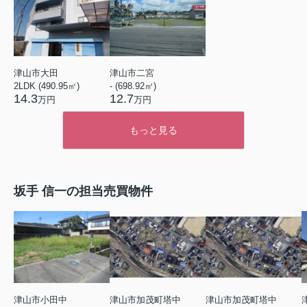
津山市大田
津山市二宮
2LDK (490.95㎡)
- (698.92㎡)
14.3
12.7
万円
万円
もっと見る
坂手 信一の担当売買物件
津山市小田中
津山市加茂町塔中
津山市加茂町塔中