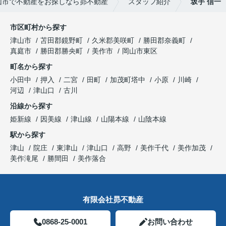
山市で不動産をお探しなら昴不動産
スタッフ紹介
坂手 信一
市区町村から探す
津山市
苫田郡鏡野町
久米郡美咲町
勝田郡奈義町
真庭市
勝田郡勝央町
美作市
岡山市東区
町名から探す
小田中
押入
二宮
田町
加茂町塔中
小原
川崎
河辺
津山口
古川
沿線から探す
姫新線
因美線
津山線
山陽本線
山陰本線
駅から探す
津山
院庄
東津山
津山口
高野
美作千代
美作加茂
美作滝尾
勝間田
美作落合
有限会社昴不動産
0868-25-0001
お問い合わせ