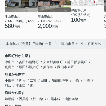
津山市小原
4DK (82.43㎡)
津山市山北
津山市山北
100
万円
7LDK＋2S(納戸) (229.01㎡)
7LDK (268.19㎡)
5
580
2,000
万円
万円
津山市の【売買】戸建物件一覧
津山市日上 中古住宅7DK
市区町村から探す
津山市
苫田郡鏡野町
久米郡美咲町
勝田郡奈義町
真庭市
勝田郡勝央町
美作市
岡山市東区
町名から探す
小田中
押入
二宮
田町
加茂町塔中
小原
川崎
河辺
津山口
古川
沿線から探す
姫新線
因美線
津山線
山陽本線
山陰本線