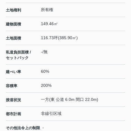
所有権
土地権利
149.46㎡
建物面積
116.73坪(385.90㎡)
土地面積
-/無
私道負担面積 /
セットバック
60%
建ぺい率
200%
容積率
一方(東 公道 6.0m 間口 22.0m)
接道状況
非線引区域
都市計画
-
その他法令上の制限