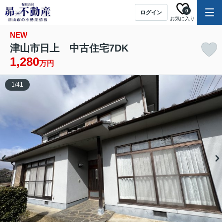
0
ログイン
お気に入り
NEW
津山市日上 中古住宅7DK
1,280
万円
1
/
41