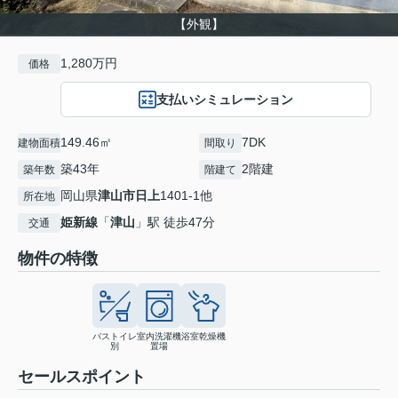
【外観】
1,280万円
価格
支払いシミュレーション
149.46㎡
7DK
建物面積
間取り
築43年
2階建
築年数
階建て
岡山県
津山市
日上
1401-1他
所在地
姫新線
「
津山
」駅 徒歩47分
交通
物件の特徴
バストイレ
室内洗濯機
浴室乾燥機
別
置場
セールスポイント