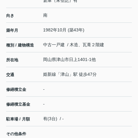
倉庫（未登記）有
南
向き
1982年10月 (築43年)
築年月
中古一戸建 / 木造、瓦葺２階建
種別 / 建物構造
岡山県
津山市
日上
1401-1他
所在地
姫新線
「
津山
」駅 徒歩47分
交通
-
修繕積立金
-
修繕積立基金
有(3台) / -
駐車場 / 月額
その他条件