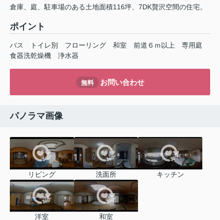
倉庫、庭、駐車場のある土地面積116坪、7DK贅沢空間の住宅。
ポイント
バス
トイレ別
フローリング
和室
前道６ｍ以上
専用庭
食器洗乾燥機
浄水器
お問い合わせ
無料
パノラマ画像
リビング
洗面所
キッチン
洋室
和室