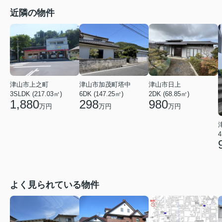
近隣の物件
津山市上之町
津山市加茂町塔中
津山市日上
3SLDK (217.03㎡)
6DK (147.25㎡)
2DK (68.85㎡)
1,880
298
980
万円
万円
万円
4
よく見られている物件