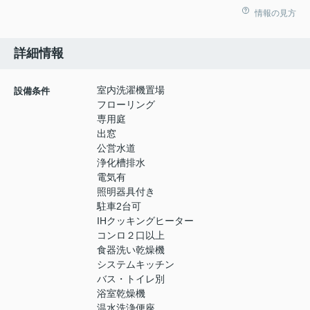
情報の見方
詳細情報
室内洗濯機置場
設備条件
フローリング
専用庭
出窓
公営水道
浄化槽排水
電気有
照明器具付き
駐車2台可
IHクッキングヒーター
コンロ２口以上
食器洗い乾燥機
システムキッチン
バス・トイレ別
浴室乾燥機
温水洗浄便座