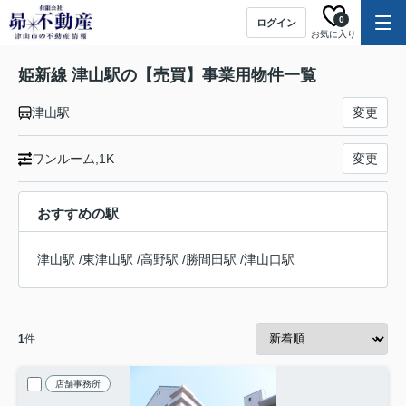
0
ログイン
お気に入り
姫新線 津山駅の【売買】事業用物件一覧
津山駅
変更
ワンルーム,1K
変更
おすすめの駅
津山駅
/
東津山駅
/
高野駅
/
勝間田駅
/
津山口駅
1
件
店舗事務所