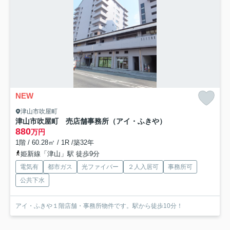
NEW
津山市吹屋町
津山市吹屋町 売店舗事務所（アイ・ふきや）
880
万円
1階 / 60.28㎡ / 1R /築32年
姫新線「津山」駅 徒歩9分
電気有
都市ガス
光ファイバー
２人入居可
事務所可
公共下水
アイ・ふきや１階店舗・事務所物件です。駅から徒歩10分！