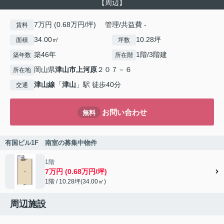
【周辺】
7万円 (0.68万円/坪) 管理/共益費 -
賃料
34.00㎡
10.28坪
面積
坪数
築46年
1階/3階建
築年数
所在階
岡山県
津山市
上河原
２０７－６
所在地
津山線
「
津山
」駅 徒歩40分
交通
お問い合わせ
無料
有国ビル1F 南室の募集中物件
1階
7万円 (0.68万円/坪)
1階 / 10.28坪(34.00㎡)
周辺施設