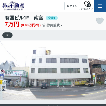
0
ログイン
お気に入り
有国ビル1F 南室
空室1
7万円
(0.68万円/坪)
管理/共益費 -
1
/
8