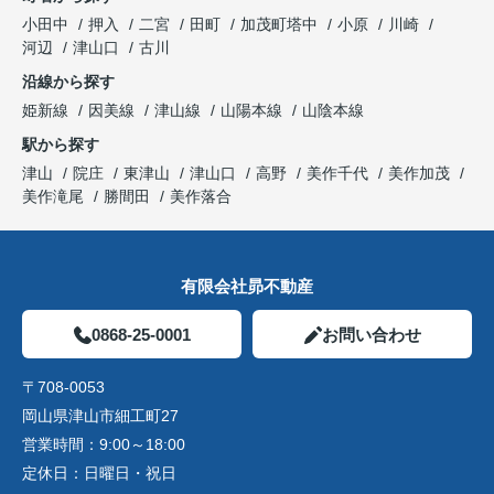
小田中
押入
二宮
田町
加茂町塔中
小原
川崎
河辺
津山口
古川
沿線から探す
姫新線
因美線
津山線
山陽本線
山陰本線
駅から探す
津山
院庄
東津山
津山口
高野
美作千代
美作加茂
美作滝尾
勝間田
美作落合
有限会社昴不動産
0868-25-0001
お問い合わせ
〒708-0053
岡山県津山市細工町27
営業時間：
9:00～18:00
定休日：
日曜日・祝日