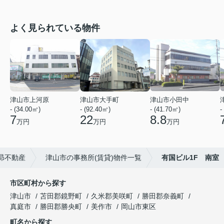
よく見られている物件
津山市上河原
津山市大手町
津山市小田中
- (34.00㎡)
- (92.40㎡)
- (41.70㎡)
-
7
22
8.8
万円
万円
万円
昴不動産
津山市の事務所(賃貸)物件一覧
有国ビル1F 南室
市区町村から探す
津山市
苫田郡鏡野町
久米郡美咲町
勝田郡奈義町
真庭市
勝田郡勝央町
美作市
岡山市東区
町名から探す