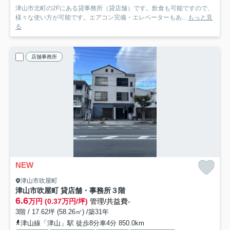
津山市北町の2Fにある貸事務所（貸店舗）です。飲食も可能ですので、
様々な使い方が可能です。エアコン完備・エレベーターもあ...
もっと見
る
店舗事務所
NEW
津山市吹屋町
津山市吹屋町 貸店舗・事務所３階
6.6
万円 (0.37万円/坪)
管理/共益費-
3階 / 17.62坪 (58.26㎡) /築31年
津山線「津山」駅 徒歩8分車4分 850.0km