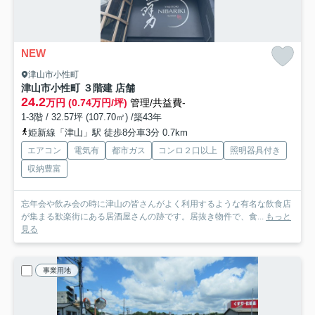
NEW
津山市小性町
津山市小性町 ３階建 店舗
24.2
万円 (0.74万円/坪)
管理/共益費-
1-3階 / 32.57坪 (107.70㎡) /築43年
姫新線「津山」駅 徒歩8分車3分 0.7km
エアコン
電気有
都市ガス
コンロ２口以上
照明器具付き
収納豊富
忘年会や飲み会の時に津山の皆さんがよく利用するような有名な飲食店
が集まる歓楽街にある居酒屋さんの跡です。居抜き物件で、食...
もっと
見る
事業用地