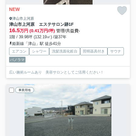
NEW
津山市上河原
津山市上河原 エステサロン跡
1F
16.5
万円 (0.41万円/坪)
管理/共益費-
1階 / 39.98坪 (132.19㎡) /築37年
姫新線「津山」駅 徒歩41分
エアコン
シャワー
洗髪洗面化粧台
照明器具付き
サウナ
パノラマ
広い施術ルームあり 美容サロンとしてご活用ください！
事業用地