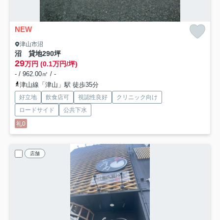
NEW
津山市沼
沼 貸地290坪
29
万円 (0.1万円/坪)
- / 962.00㎡ / -
津山線「津山」駅 徒歩35分
好立地
飲食店可
視認性良好
クリニック向け
ロードサイド
公共下水
礼0
店舗