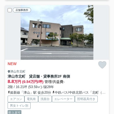
店舗事務所
NEW
津山市北町
津山市北町 貸店舗・貸事務所
2F 南側
8.8
万円 (0.54万円/坪)
管理/共益費-
2階 / 16.21坪 (53.59㎡) /築28年
姫新線「津山」駅 徒歩20分
中鉄バス/中鉄北部バス「北町（岡山県）」バス停下車 徒歩1分
エアコン
電気有
洗面台
エレベーター
照明器具付き
男女トイレ別
即入居可