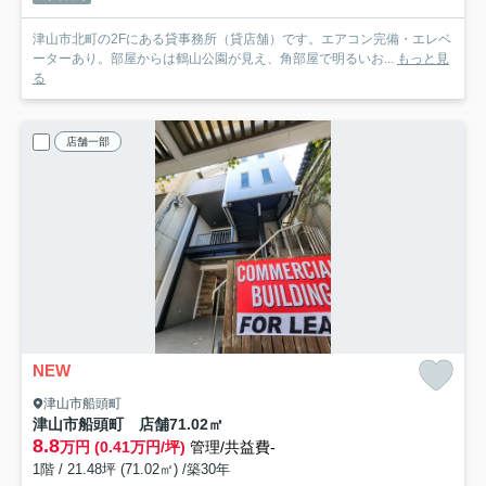
津山市北町の2Fにある貸事務所（貸店舗）です。エアコン完備・エレベ
ーターあり。部屋からは鶴山公園が見え、角部屋で明るいお...
もっと見
る
店舗一部
NEW
津山市船頭町
津山市船頭町 店舗71.02㎡
8.8
万円 (0.41万円/坪)
管理/共益費-
1階 / 21.48坪 (71.02㎡) /築30年