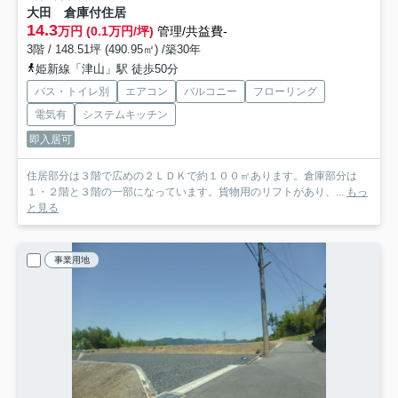
大田 倉庫付住居
14.3
万円 (0.1万円/坪)
管理/共益費-
3階 / 148.51坪 (490.95㎡) /築30年
姫新線「津山」駅 徒歩50分
バス・トイレ別
エアコン
バルコニー
フローリング
電気有
システムキッチン
即入居可
住居部分は３階で広めの２ＬＤＫで約１００㎡あります。倉庫部分は
１・２階と３階の一部になっています。貨物用のリフトがあり、...
もっ
と見る
事業用地