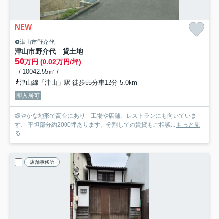
NEW
津山市野介代
津山市野介代 貸土地
50
万円 (0.02万円/坪)
- / 10042.55㎡ / -
津山線「津山」駅 徒歩55分車12分 5.0km
即入居可
緩やかな地形で高台にあり！工場や店舗、レストランにも向いていま
す。 平坦部分約2000坪あります。分割しての賃貸もご相談...
もっと見
る
店舗事務所