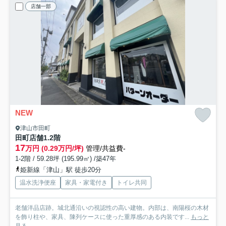
店舗一部
NEW
津山市田町
田町店舗1.2階
17
万円 (0.29万円/坪)
管理/共益費-
1-2階 / 59.28坪 (195.99㎡) /築47年
姫新線「津山」駅 徒歩20分
温水洗浄便座
家具・家電付き
トイレ共同
老舗洋品店跡。城北通沿いの視認性の高い建物。内部は、南陽桜の木材
を飾り柱や、家具、陳列ケースに使った重厚感のある内装です...
もっと