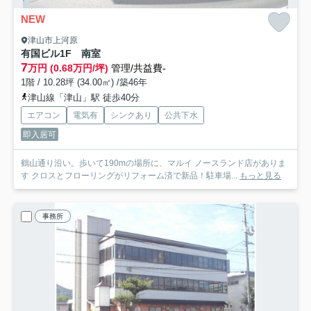
NEW
津山市上河原
有国ビル1F 南室
7
万円 (0.68万円/坪)
管理/共益費-
1階 / 10.28坪 (34.00㎡) /築46年
津山線「津山」駅 徒歩40分
エアコン
電気有
シンクあり
公共下水
即入居可
鶴山通り沿い。歩いて190mの場所に、マルイ ノースランド店がありま
す クロスとフローリングがリフォーム済で新品！駐車場...
もっと見る
事務所