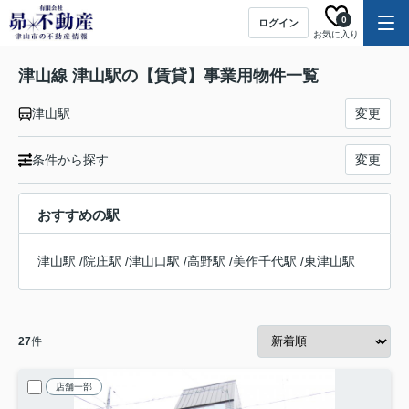
0
ログイン
お気に入り
津山線 津山駅の【賃貸】事業用物件一覧
津山駅
変更
条件から探す
変更
おすすめの駅
津山駅
/
院庄駅
/
津山口駅
/
高野駅
/
美作千代駅
/
東津山駅
27
件
店舗一部