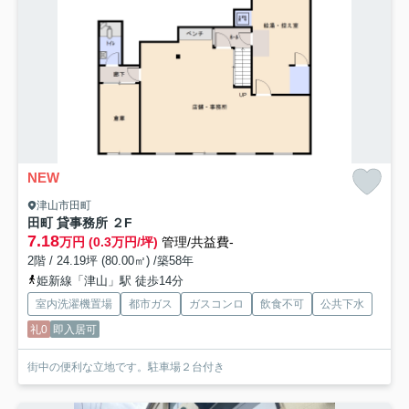
NEW
津山市田町
田町 貸事務所 ２F
7.18
万円 (0.3万円/坪)
管理/共益費-
2階 / 24.19坪 (80.00㎡) /築58年
姫新線「津山」駅 徒歩14分
室内洗濯機置場
都市ガス
ガスコンロ
飲食不可
公共下水
礼0
即入居可
街中の便利な立地です。駐車場２台付き