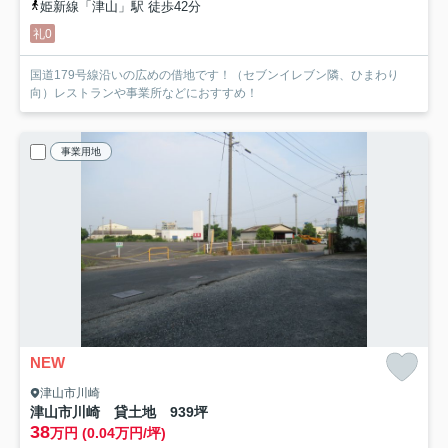
姫新線「津山」駅 徒歩42分
礼0
国道179号線沿いの広めの借地です！（セブンイレブン隣、ひまわり
向）レストランや事業所などにおすすめ！
事業用地
NEW
津山市川崎
津山市川崎 貸土地 939坪
38
万円 (0.04万円/坪)