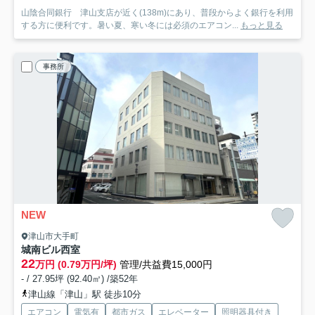
山陰合同銀行 津山支店が近く(138m)にあり、普段からよく銀行を利用
する方に便利です。暑い夏、寒い冬には必須のエアコン...
もっと見る
事務所
NEW
津山市大手町
城南ビル
西室
22
万円 (0.79万円/坪)
管理/共益費15,000円
- / 27.95坪 (92.40㎡) /築52年
津山線「津山」駅 徒歩10分
エアコン
電気有
都市ガス
エレベーター
照明器具付き