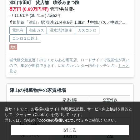
津山市田町 貸店舗 喫茶みまつ跡
8
万円 (0.69万円/坪)
管理/共益費-
- / 11.61坪 (38.41㎡) /築52年
姫新線「津山」駅 徒歩21分車6分 1.8km
中鉄バス／中鉄北部バス「森林管理署前（岡山県）」バス停下車 徒歩1分
電気有
都市ガス
温水洗浄便座
ガスコンロ
コンロ２口以上
敷0
城代橋交差点近くの古くからある喫茶店。ロードサイドで視認性が高い
ので、集客が期待できます。広めのカウンター内のキッチンの...
もっと
見る
津山の掲載物件の家賃相場
家賃相場
空室件数
当サイトでは、お客様の当サイト利用状況把握、サービス向上検討を目的と
-
-
1R～1K
して、クッキー（Cookie）を使用しています。
詳しくは、当社の
「Cookieの取扱いについて」
をご確認ください。
-
-
1DK～1LDK
閉じる
10万円
2室
2K～2LDK