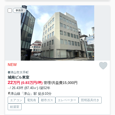
事務所
NEW
津山市大手町
城南ビル
東室
22
万円 (0.83万円/坪)
管理/共益費15,000円
- / 26.43坪 (87.40㎡) /築52年
津山線「津山」駅 徒歩10分
エアコン
電気有
都市ガス
エレベーター
照明器具付き
給湯室