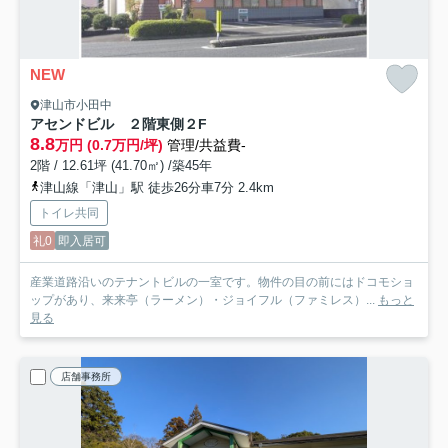
NEW
津山市小田中
アセンドビル ２階東側
２F
8.8
万円 (0.7万円/坪)
管理/共益費-
2階 / 12.61坪 (41.70㎡) /築45年
津山線「津山」駅 徒歩26分車7分 2.4km
トイレ共同
礼0
即入居可
産業道路沿いのテナントビルの一室です。物件の目の前にはドコモショ
ップがあり、来来亭（ラーメン）・ジョイフル（ファミレス）...
もっと
見る
店舗事務所