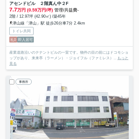
アセンドビル ２階真ん中
２F
7.7
万円 (0.59万円/坪)
管理/共益費-
2階 / 12.97坪 (42.90㎡) /築45年
津山線「津山」駅 徒歩26分車7分 2.4km
トイレ共同
礼0
即入居可
産業道路沿いのテナントビルの一室です。物件の目の前にはドコモショ
ップがあり、来来亭（ラーメン）・ジョイフル（ファミレス）...
もっと
見る
事務所