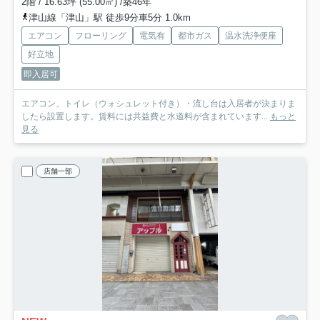
2階 / 16.63坪 (55.00㎡) /築46年
津山線「津山」駅 徒歩9分車5分 1.0km
エアコン
フローリング
電気有
都市ガス
温水洗浄便座
好立地
即入居可
エアコン、トイレ（ウォシュレット付き）・流し台は入居者が決まりま
したら設置します。賃料には共益費と水道料が含まれています...
もっと
見る
店舗一部