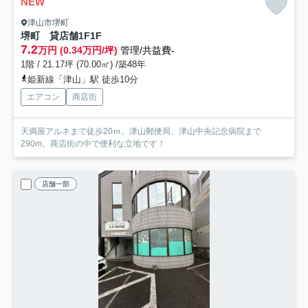
NEW
津山市堺町
堺町 貸店舗1F
1F
7.2
万円 (0.34万円/坪)
管理/共益費-
1階 / 21.17坪 (70.00㎡) /築48年
姫新線「津山」駅 徒歩10分
エアコン
商店街
天満屋アルネまで徒歩20ｍ。津山郵便局、津山中央記念病院まで
290m。商店街の中で便利な立地です！
店舗一部