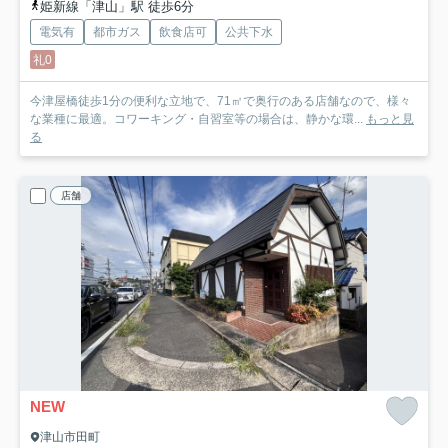
姫新線「津山」駅 徒歩6分
電気有
都市ガス
飲食店可
公共下水
礼0
今津屋橋徒歩1分の便利な立地で、71㎡で奥行のある店舗なので、様々
な業種に最適。コワーキング・自習室等の場合は、静かな環...
もっと見
る
店舗
NEW
津山市田町