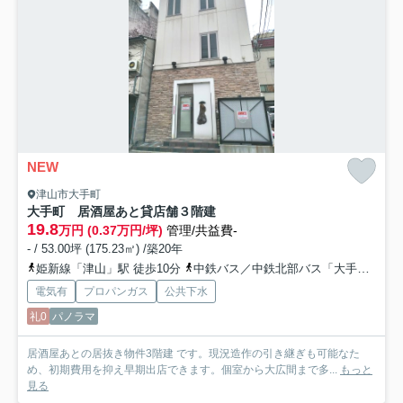
NEW
津山市大手町
大手町 居酒屋あと貸店舗３階建
19.8
万円 (0.37万円/坪)
管理/共益費-
- / 53.00坪 (175.23㎡) /築20年
姫新線「津山」駅 徒歩10分
中鉄バス／中鉄北部バス「大手町（岡山県）」バス停下車 徒歩2分
電気有
プロパンガス
公共下水
礼0
パノラマ
居酒屋あとの居抜き物件3階建 です。現況造作の引き継ぎも可能なた
め、初期費用を抑え早期出店できます。個室から大広間まで多...
もっと
見る