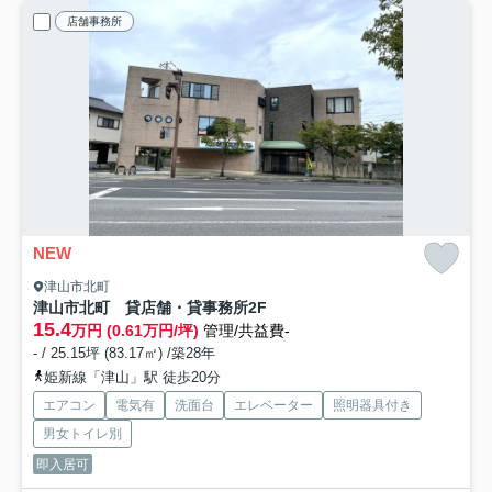
店舗事務所
NEW
津山市北町
津山市北町 貸店舗・貸事務所
2F
15.4
万円 (0.61万円/坪)
管理/共益費-
- / 25.15坪 (83.17㎡) /築28年
姫新線「津山」駅 徒歩20分
エアコン
電気有
洗面台
エレベーター
照明器具付き
男女トイレ別
即入居可