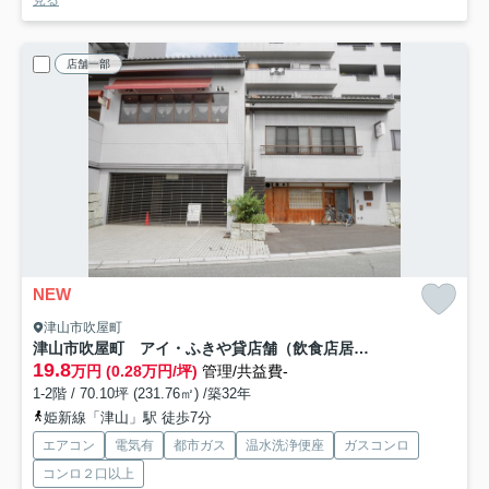
見る
店舗一部
NEW
津山市吹屋町
津山市吹屋町 アイ・ふきや貸店舗（飲食店居抜き物件）
19.8
万円 (0.28万円/坪)
管理/共益費-
1-2階 / 70.10坪 (231.76㎡) /築32年
姫新線「津山」駅 徒歩7分
エアコン
電気有
都市ガス
温水洗浄便座
ガスコンロ
コンロ２口以上