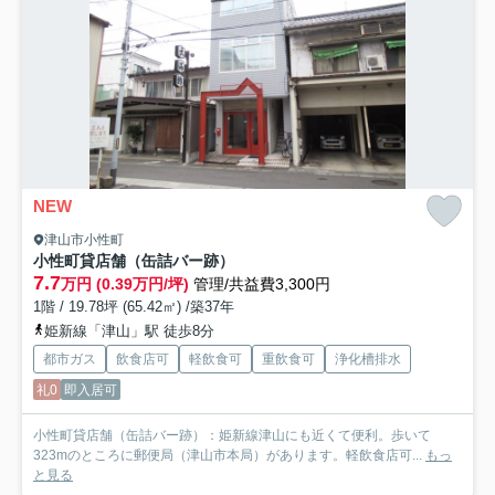
NEW
津山市小性町
小性町貸店舗（缶詰バー跡）
7.7
万円 (0.39万円/坪)
管理/共益費3,300円
1階 / 19.78坪 (65.42㎡) /築37年
姫新線「津山」駅 徒歩8分
都市ガス
飲食店可
軽飲食可
重飲食可
浄化槽排水
礼0
即入居可
小性町貸店舗（缶詰バー跡）：姫新線津山にも近くて便利。歩いて
323mのところに郵便局（津山市本局）があります。軽飲食店可...
もっ
と見る