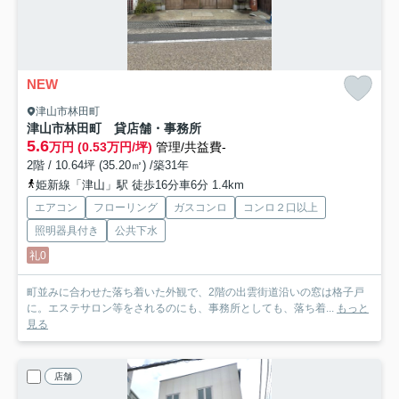
NEW
津山市林田町
津山市林田町 貸店舗・事務所
5.6
万円 (0.53万円/坪)
管理/共益費-
2階 / 10.64坪 (35.20㎡) /築31年
姫新線「津山」駅 徒歩16分車6分 1.4km
エアコン
フローリング
ガスコンロ
コンロ２口以上
照明器具付き
公共下水
礼0
町並みに合わせた落ち着いた外観で、2階の出雲街道沿いの窓は格子戸
に。エステサロン等をされるのにも、事務所としても、落ち着...
もっと
見る
店舗