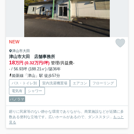
NEW
津山市大田
津山市大田 店舗事務所
18
万円 (0.32万円/坪)
管理/共益費-
- / 56.93坪 (188.21㎡) /築36年
姫新線「津山」駅 徒歩57分
バス・トイレ別
室内洗濯機置場
エアコン
フローリング
電気有
シャワー
パノラマ
廻りに民家等のない静かな環境でありながら、商業施設などが近隣に多
数ある便利な立地です。広いホールがあるので、ダンススタジ...
もっと
見る