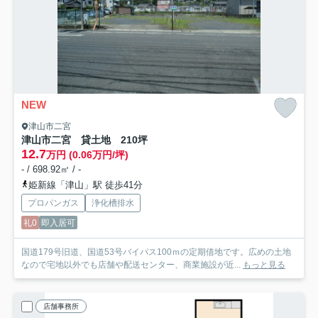
NEW
津山市二宮
津山市二宮 貸土地 210坪
12.7
万円 (0.06万円/坪)
- / 698.92㎡ / -
姫新線「津山」駅 徒歩41分
プロパンガス
浄化槽排水
礼0
即入居可
国道179号旧道、国道53号バイパス100ｍの定期借地です。広めの土地
なので宅地以外でも店舗や配送センター、商業施設が近...
もっと見る
店舗事務所