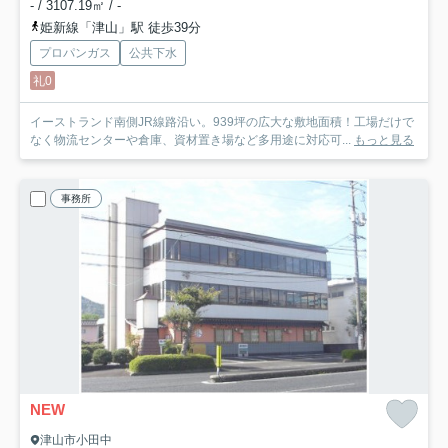
- / 3107.19㎡ / -
姫新線「津山」駅 徒歩39分
プロパンガス
公共下水
礼0
イーストランド南側JR線路沿い。939坪の広大な敷地面積！工場だけで
なく物流センターや倉庫、資材置き場など多用途に対応可...
もっと見る
事務所
NEW
津山市小田中