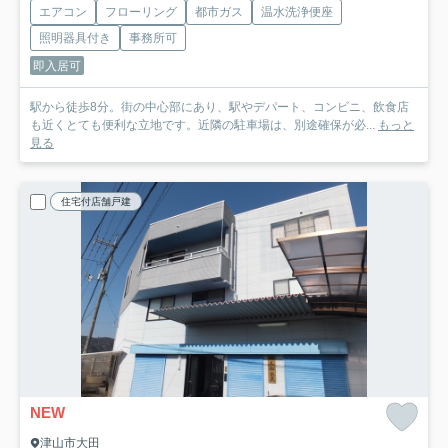
エアコン
フローリング
都市ガス
温水洗浄便座
照明器具付き
事務所可
即入居可
駅から徒歩8分。街の中心部にあり、駅やデパート、コンビニ、飲食店
も近くとても便利な立地です。近隣の駐車場は、別途確保が必...
もっと
見る
住宅付店舗戸建
NEW
津山市大田