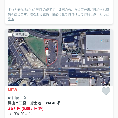
ずっと盛況店だった割烹の跡です。２階の窓からは吉井川が眺められ風
情を感じます。現在ある設備・備品は全てお付けしてお貸し致...
もっと
見る
事業用地
NEW
津山市二宮
津山市二宮 貸土地 394.46坪
35
万円 (0.09万円/坪)
- / 1304.00㎡ / -