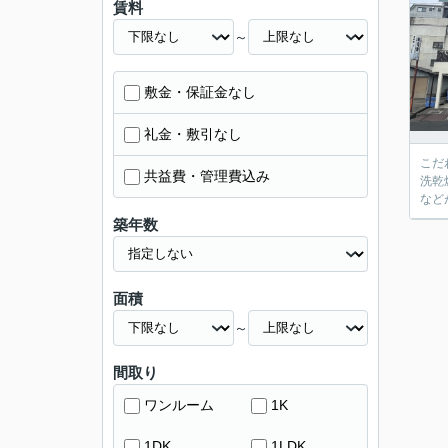
賃料
～
敷金・保証金なし
礼金・敷引なし
こだ
共益費・管理費込み
洗乾
など
築年数
面積
～
間取り
ワンルーム
1K
1DK
1LDK