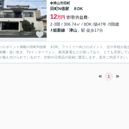
津山市
田町
田町N借家 ８DK
12
万円
管理/共益費-
2-3階 / 306.74㎡ / 8DK /築47年 /3階建
姫新線
「
津山
」駅 徒歩17分
わりポイント満載の田町N借家 ８DK。ファミリー向けのポイント、北小学校が徒
燥機・追い炊き、TVインターフォン、家具家電などが揃っており、とても充実して
が備え付けられているので、衣類や日用品の収納に重宝します。是非ご内見下さい
1