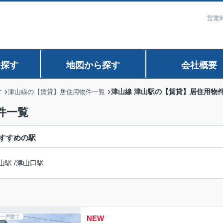
営業時
ら探す
地図から探す
会社概要
津山線 津山駅の【賃貸】居住用物
す
津山線の【賃貸】居住用物件一覧
件一覧
すすめの駅
山駅
/
津山口駅
一戸建て
NEW