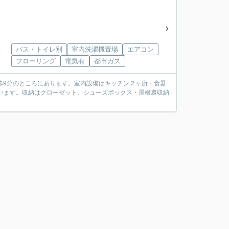
バス・トイレ別
室内洗濯機置場
エアコン
フローリング
電気有
都市ガス
歩9分のところにあります。室内設備はキッチン２ヶ所・食器
います。収納はクローゼット、シューズボックス・屋根裏収納
。