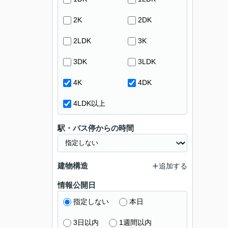
2K
2DK
2LDK
3K
3DK
3LDK
4K
4DK
4LDK以上
駅・バス停からの時間
建物構造
追加する
情報公開日
指定しない
本日
3日以内
1週間以内