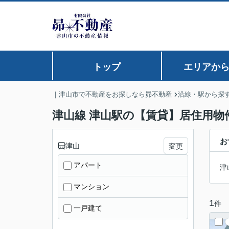
トップ
エリアか
｜津山市で不動産をお探しなら昴不動産
沿線・駅から探
津山線 津山駅の【賃貸】居住用物
お
津山
変更
アパート
津
マンション
1
件
一戸建て