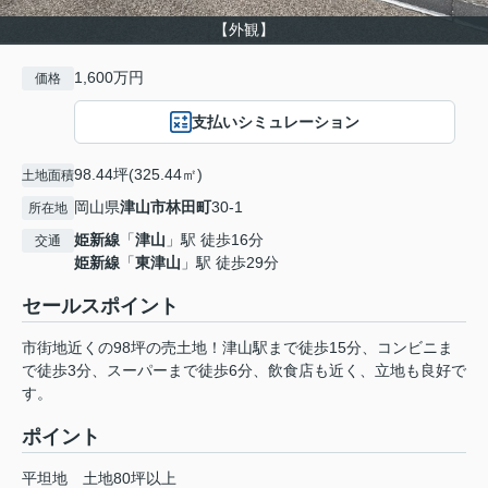
【外観】
1,600万円
価格
支払いシミュレーション
98.44坪(325.44㎡)
土地面積
岡山県
津山市
林田町
30-1
所在地
姫新線
「
津山
」駅 徒歩16分
交通
姫新線
「
東津山
」駅 徒歩29分
セールスポイント
市街地近くの98坪の売土地！津山駅まで徒歩15分、コンビニま
で徒歩3分、スーパーまで徒歩6分、飲食店も近く、立地も良好で
す。
ポイント
平坦地
土地80坪以上