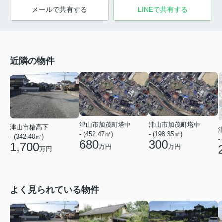
メールで共有する
LINEで共有する
近隣の物件
津山市加茂町塔中
津山市加茂町塔中
津山市椿高下
- (452.47㎡)
- (198.35㎡)
- (342.40㎡)
-
680
300
1,700
万円
万円
万円
よく見られている物件