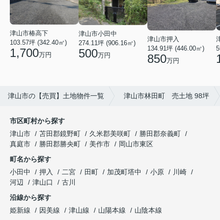
津山市椿高下
津山市小田中
津山市押入
103.57坪 (342.40㎡)
274.11坪 (906.16㎡)
5
134.91坪 (446.00㎡)
1,700
500
万円
万円
850
万円
津山市の【売買】土地物件一覧
津山市林田町 売土地 98坪
市区町村から探す
津山市
苫田郡鏡野町
久米郡美咲町
勝田郡奈義町
真庭市
勝田郡勝央町
美作市
岡山市東区
町名から探す
小田中
押入
二宮
田町
加茂町塔中
小原
川崎
河辺
津山口
古川
沿線から探す
姫新線
因美線
津山線
山陽本線
山陰本線