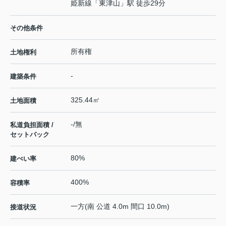
姫新線
「
東津山
」駅 徒歩29分
その他条件
所有権
土地権利
-
建築条件
325.44㎡
土地面積
-/無
私道負担面積 /
セットバック
80%
建ぺい率
400%
容積率
一方(南 公道 4.0m 間口 10.0m)
接道状況