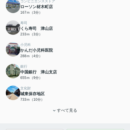
コンビニエンスストア
ローソン材木町店
167ｍ（3分）
寿司
くら寿司 津山店
233ｍ（3分）
小児科
かんだ小児科医院
288ｍ（4分）
銀行
中国銀行 津山支店
655ｍ（9分）
文化財
城東保存地区
733ｍ（10分）
すべて見る