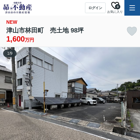
0
ログイン
お気に入り
NEW
津山市林田町 売土地 98坪
1,600
万円
1
/
9