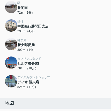
駅
勝間田
72ｍ（1分）
銀行
中国銀行勝間田支店
298ｍ（4分）
郵便局
勝央郵便局
300ｍ（4分）
ガソリンスタンド
セルフ勝央SS
781ｍ（10分）
ディスカウントショップ
ディオ 勝央店
826ｍ（11分）
地図