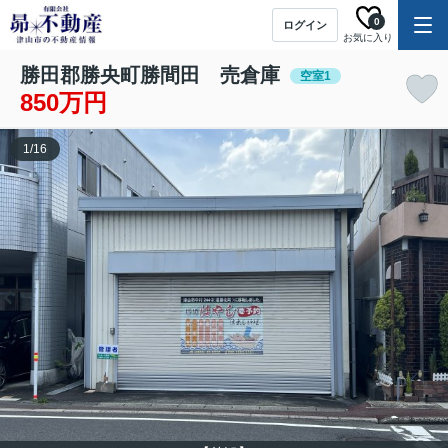
0
ログイン
お気に入り
勝田郡勝央町勝間田 売倉庫
空室1
850万円
1
/
16