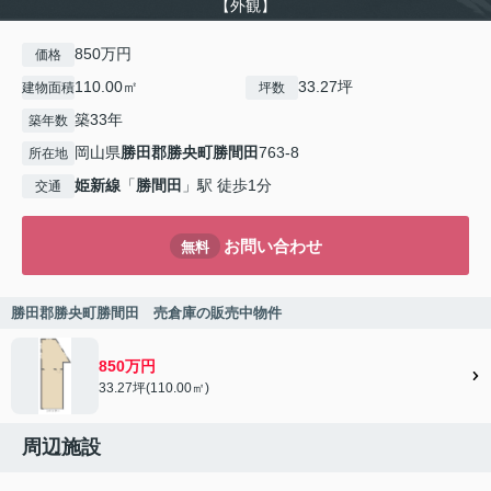
【外観】
850万円
価格
110.00㎡
33.27坪
建物面積
坪数
築33年
築年数
岡山県
勝田郡勝央町
勝間田
763-8
所在地
姫新線
「
勝間田
」駅 徒歩1分
交通
お問い合わせ
無料
勝田郡勝央町勝間田 売倉庫の販売中物件
850万円
33.27坪(110.00㎡)
周辺施設