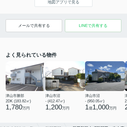
地図アプリで見る
メールで共有する
LINEで共有する
よく見られている物件
津山市勝部
津山市沼
津山市沼
2DK (183.82㎡)
- (412.47㎡)
- (950.05㎡)
2
1,780
1,200
1
1,000
万円
万円
億
万円