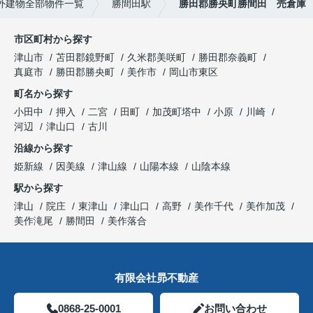
外建物全部物件一覧
勝間田駅
勝田郡勝央町勝間田 売倉庫
市区町村から探す
津山市
苫田郡鏡野町
久米郡美咲町
勝田郡奈義町
真庭市
勝田郡勝央町
美作市
岡山市東区
町名から探す
小田中
押入
二宮
田町
加茂町塔中
小原
川崎
河辺
津山口
古川
沿線から探す
姫新線
因美線
津山線
山陽本線
山陰本線
駅から探す
津山
院庄
東津山
津山口
高野
美作千代
美作加茂
美作滝尾
勝間田
美作落合
有限会社昴不動産
0868-25-0001
お問い合わせ