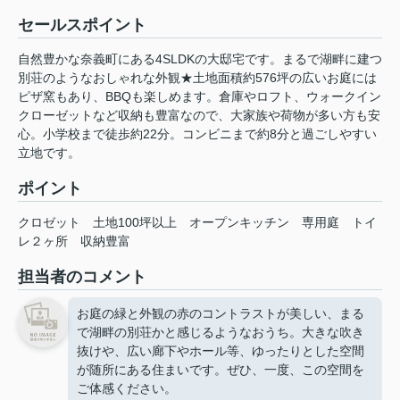
セールスポイント
自然豊かな奈義町にある4SLDKの大邸宅です。まるで湖畔に建つ
別荘のようなおしゃれな外観★土地面積約576坪の広いお庭には
ピザ窯もあり、BBQも楽しめます。倉庫やロフト、ウォークイン
クローゼットなど収納も豊富なので、大家族や荷物が多い方も安
心。小学校まで徒歩約22分。コンビニまで約8分と過ごしやすい
立地です。
ポイント
クロゼット
土地100坪以上
オープンキッチン
専用庭
トイ
レ２ヶ所
収納豊富
担当者のコメント
お庭の緑と外観の赤のコントラストが美しい、まる
で湖畔の別荘かと感じるようなおうち。大きな吹き
抜けや、広い廊下やホール等、ゆったりとした空間
が随所にある住まいです。ぜひ、一度、この空間を
ご体感ください。