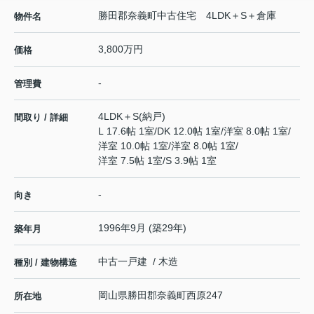
勝田郡奈義町中古住宅 4LDK＋S＋倉庫
物件名
3,800万円
価格
-
管理費
4LDK＋S(納戸)
間取り / 詳細
L 17.6帖 1室
/
DK 12.0帖 1室
/
洋室 8.0帖 1室
/
洋室 10.0帖 1室
/
洋室 8.0帖 1室
/
洋室 7.5帖 1室
/
S 3.9帖 1室
-
向き
1996年9月 (築29年)
築年月
中古一戸建 / 木造
種別 / 建物構造
岡山県
勝田郡奈義町
西原
247
所在地