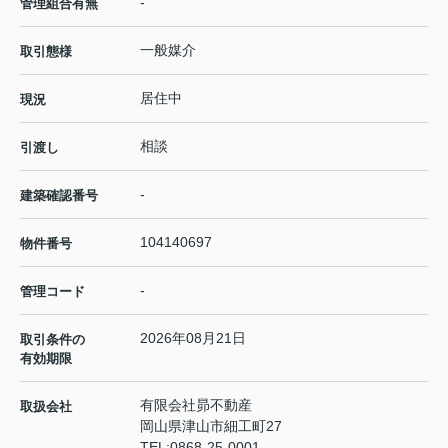
-
管理組合有無
一般媒介
取引態様
居住中
現況
相談
引渡し
-
建築確認番号
104140697
物件番号
-
管理コード
2026年08月21日
取引条件の
有効期限
有限会社昴不動産
取扱会社
岡山県津山市細工町27
TEL:
0868-25-0001