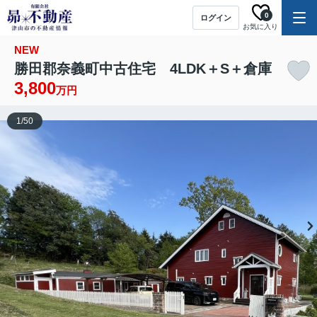
0
ログイン
お気に入り
NEW
勝田郡奈義町中古住宅 4LDK＋S＋倉庫
3,800
万円
1
/
50