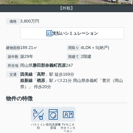
【外観】
3,800万円
価格
支払いシミュレーション
189.21㎡
4LDK＋S(納戸)
建物面積
間取り
築29年
2階建
築年数
階建て
岡山県
勝田郡奈義町
西原
247
所在地
因美線
「
高野
」駅 徒歩169分
交通
姫新線
「
楢原
」駅 バス21分 岡山県奈義町「豊沢（岡山
県）」 停歩20分
物件の特徴
バストイレ
室内洗濯機
TVモニタ
別
置場
付きインタ
ーホン