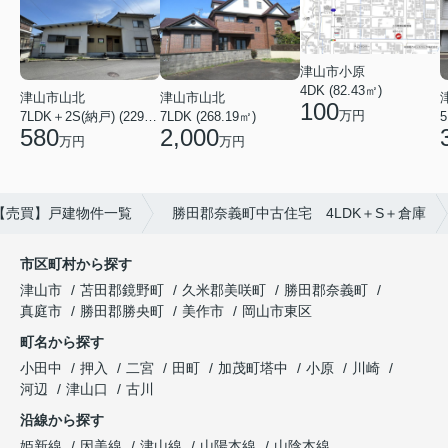
津山市小原
4DK (82.43㎡)
津山市山北
津山市山北
100
万円
7LDK＋2S(納戸) (229.01㎡)
7LDK (268.19㎡)
5
580
2,000
万円
万円
【売買】戸建物件一覧
勝田郡奈義町中古住宅 4LDK＋S＋倉庫
市区町村から探す
津山市
苫田郡鏡野町
久米郡美咲町
勝田郡奈義町
真庭市
勝田郡勝央町
美作市
岡山市東区
町名から探す
小田中
押入
二宮
田町
加茂町塔中
小原
川崎
河辺
津山口
古川
沿線から探す
姫新線
因美線
津山線
山陽本線
山陰本線