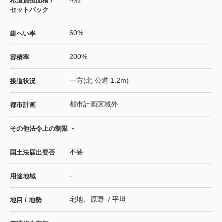
私道負担面積 /
セットバック
60%
建ぺい率
200%
容積率
一方(北 公道 1.2m)
接道状況
都市計画区域外
都市計画
-
その他法令上の制限
不要
国土法届出要否
-
用途地域
宅地、原野 / 平坦
地目 / 地勢