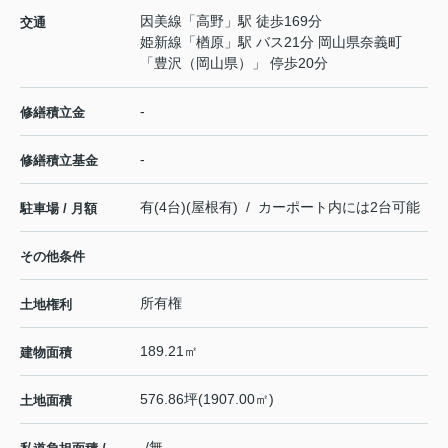
因美線
「
高野
」駅 徒歩169分
交通
姫新線
「
楢原
」駅 バス21分 岡山県奈義町
「豊沢（岡山県）」 停歩20分
-
修繕積立金
-
修繕積立基金
有(4台)(屋根有) / カーポート内には2台可能
駐車場 / 月額
その他条件
所有権
土地権利
189.21㎡
建物面積
576.86坪(1907.00㎡)
土地面積
-/無