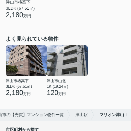
津山市椿高下
3LDK (67.51㎡)
2,180
万円
よく見られている物件
津山市椿高下
津山市山北
3LDK (67.51㎡)
1K (19.24㎡)
2,180
120
万円
万円
山市の【売買】マンション物件一覧
津山駅
マリオン津山Ⅰ
市区町村から探す