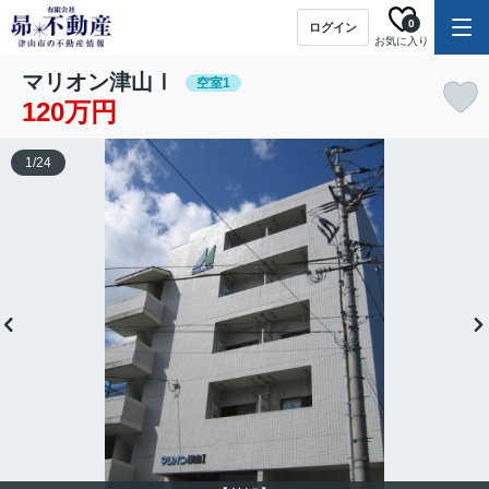
0
ログイン
お気に入り
マリオン津山Ⅰ
空室1
120万円
1
/
24