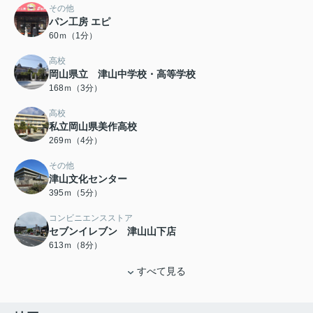
その他
パン工房 エピ
60ｍ（1分）
高校
岡山県立 津山中学校・高等学校
168ｍ（3分）
高校
私立岡山県美作高校
269ｍ（4分）
その他
津山文化センター
395ｍ（5分）
コンビニエンスストア
セブンイレブン 津山山下店
613ｍ（8分）
すべて見る