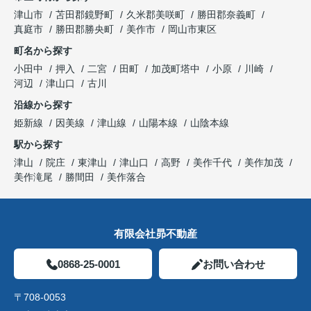
津山市
苫田郡鏡野町
久米郡美咲町
勝田郡奈義町
真庭市
勝田郡勝央町
美作市
岡山市東区
町名から探す
小田中
押入
二宮
田町
加茂町塔中
小原
川崎
河辺
津山口
古川
沿線から探す
姫新線
因美線
津山線
山陽本線
山陰本線
駅から探す
津山
院庄
東津山
津山口
高野
美作千代
美作加茂
美作滝尾
勝間田
美作落合
有限会社昴不動産
0868-25-0001
お問い合わせ
〒708-0053