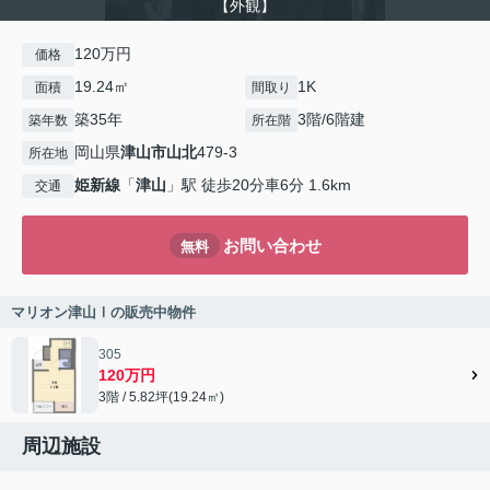
【外観】
120万円
価格
19.24㎡
1K
面積
間取り
築35年
3階/6階建
築年数
所在階
岡山県
津山市
山北
479-3
所在地
姫新線
「
津山
」駅 徒歩20分車6分 1.6km
交通
お問い合わせ
無料
マリオン津山Ⅰの販売中物件
305
120万円
3階 / 5.82坪(19.24㎡)
周辺施設