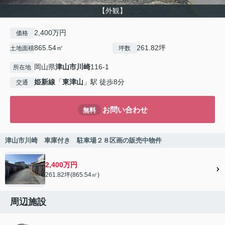
【外観】
2,400万円
価格
865.54㎡
261.82坪
土地面積
坪数
岡山県
津山市
川崎
116-1
所在地
姫新線
「
東津山
」駅 徒歩8分
交通
お問い合わせ
無料
津山市川崎 車庫付き 駐車場２８区画の販売中物件
2,400万円
261.82坪(865.54㎡)
周辺施設