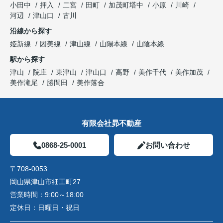
小田中
押入
二宮
田町
加茂町塔中
小原
川崎
河辺
津山口
古川
沿線から探す
姫新線
因美線
津山線
山陽本線
山陰本線
駅から探す
津山
院庄
東津山
津山口
高野
美作千代
美作加茂
美作滝尾
勝間田
美作落合
有限会社昴不動産
0868-25-0001
お問い合わせ
〒708-0053
岡山県津山市細工町27
営業時間：
9:00～18:00
定休日：
日曜日・祝日