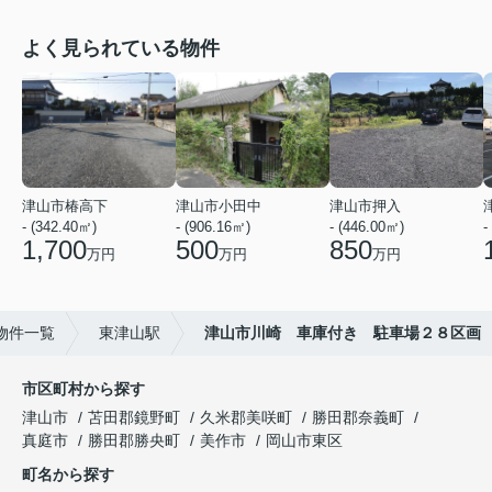
よく見られている物件
津山市椿高下
津山市小田中
津山市押入
- (342.40㎡)
- (906.16㎡)
- (446.00㎡)
-
1,700
500
850
万円
万円
万円
物件一覧
東津山駅
津山市川崎 車庫付き 駐車場２８区画
市区町村から探す
津山市
苫田郡鏡野町
久米郡美咲町
勝田郡奈義町
真庭市
勝田郡勝央町
美作市
岡山市東区
町名から探す