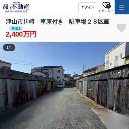
0
ログイン
お気に入り
津山市川崎 車庫付き 駐車場２８区画
募集1
2,400万円
1
/
4