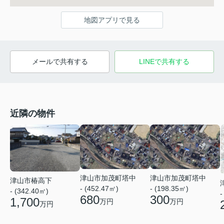
地図アプリで見る
メールで共有する
LINEで共有する
近隣の物件
津山市加茂町塔中
津山市加茂町塔中
津山市椿高下
- (452.47㎡)
- (198.35㎡)
- (342.40㎡)
-
680
300
1,700
万円
万円
万円