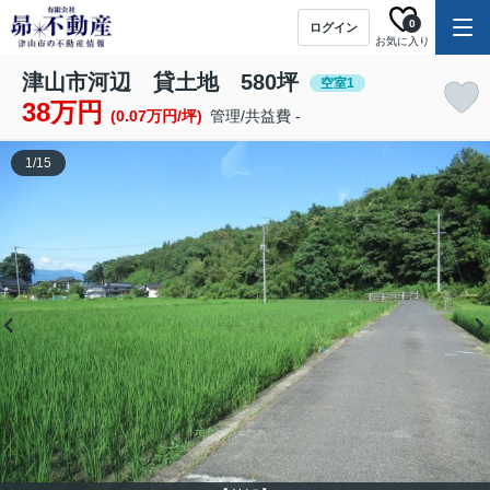
0
ログイン
お気に入り
津山市河辺 貸土地 580坪
空室1
38万円
(0.07万円/坪)
管理/共益費 -
1
/
15