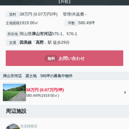
【外観】
38万円 (0.07万円/坪) 管理/共益費 -
賃料
1919.00㎡
580.49坪
土地面積
坪数
岡山県
津山市
河辺
575-1、576-1
所在地
因美線
「
高野
」駅 徒歩29分
交通
お問い合わせ
無料
津山市河辺 貸土地 580坪の募集中物件
38万円 (0.07万円/坪)
580.49坪(1919.00㎡)
周辺施設
生活雑貨店