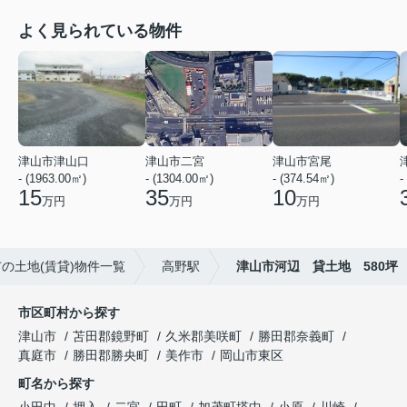
よく見られている物件
津山市津山口
津山市二宮
津山市宮尾
- (1963.00㎡)
- (1304.00㎡)
- (374.54㎡)
-
15
35
10
万円
万円
万円
の土地(賃貸)物件一覧
高野駅
津山市河辺 貸土地 580坪
市区町村から探す
津山市
苫田郡鏡野町
久米郡美咲町
勝田郡奈義町
真庭市
勝田郡勝央町
美作市
岡山市東区
町名から探す