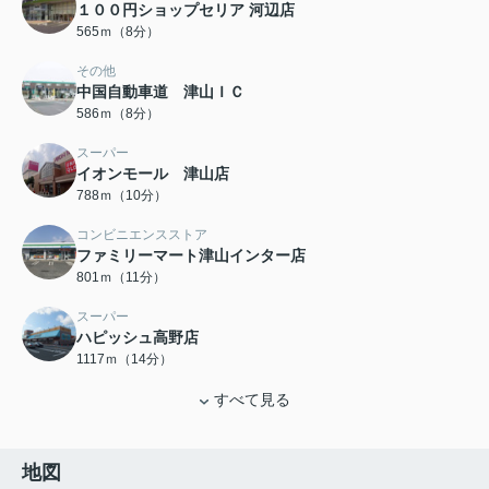
１００円ショップセリア 河辺店
565ｍ（8分）
その他
中国自動車道 津山ＩＣ
586ｍ（8分）
スーパー
イオンモール 津山店
788ｍ（10分）
コンビニエンスストア
ファミリーマート津山インター店
801ｍ（11分）
スーパー
ハピッシュ高野店
1117ｍ（14分）
すべて見る
地図