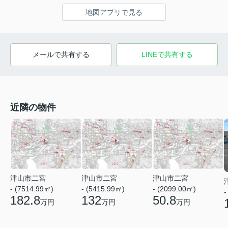
地図アプリで見る
メールで共有する
LINEで共有する
近隣の物件
津山市二宮
津山市二宮
津山市二宮
- (7514.99㎡)
- (5415.99㎡)
- (2099.00㎡)
-
182.8
132
50.8
万円
万円
万円