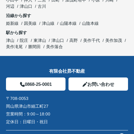
小田中
押入
二宮
田町
加茂町塔中
小原
川崎
河辺
津山口
古川
沿線から探す
姫新線
因美線
津山線
山陽本線
山陰本線
駅から探す
津山
院庄
東津山
津山口
高野
美作千代
美作加茂
美作滝尾
勝間田
美作落合
有限会社昴不動産
0868-25-0001
お問い合わせ
〒708-0053
岡山県津山市細工町27
営業時間：
9:00～18:00
定休日：
日曜日・祝日