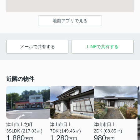
地図アプリで見る
メールで共有する
LINEで共有する
近隣の物件
津山市上之町
津山市日上
津山市日上
3SLDK (217.03㎡)
7DK (149.46㎡)
2DK (68.85㎡)
1,880
1,280
980
万円
万円
万円