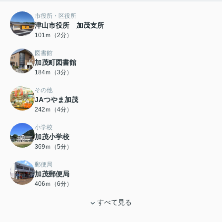
市役所・区役所
津山市役所 加茂支所
101ｍ（2分）
図書館
加茂町図書館
184ｍ（3分）
その他
JAつやま加茂
242ｍ（4分）
小学校
加茂小学校
369ｍ（5分）
郵便局
加茂郵便局
406ｍ（6分）
すべて見る