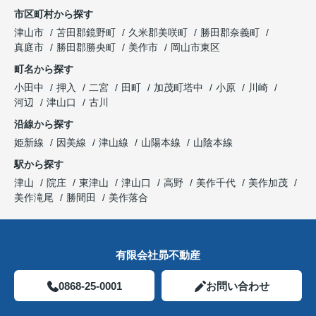
市区町村から探す
津山市
苫田郡鏡野町
久米郡美咲町
勝田郡奈義町
真庭市
勝田郡勝央町
美作市
岡山市東区
町名から探す
小田中
押入
二宮
田町
加茂町塔中
小原
川崎
河辺
津山口
古川
沿線から探す
姫新線
因美線
津山線
山陽本線
山陰本線
駅から探す
津山
院庄
東津山
津山口
高野
美作千代
美作加茂
美作滝尾
勝間田
美作落合
有限会社昴不動産
0868-25-0001
お問い合わせ