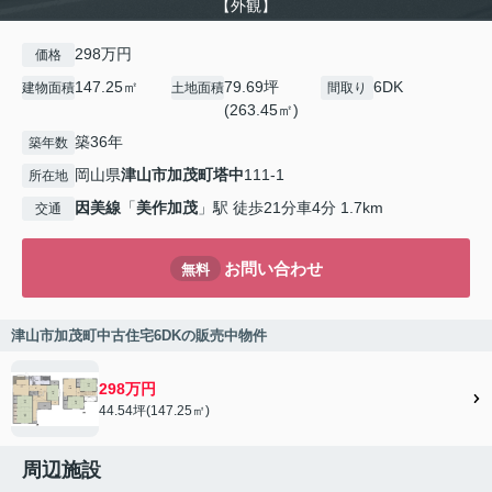
【外観】
298万円
価格
147.25㎡
79.69坪
6DK
建物面積
土地面積
間取り
(263.45㎡)
築36年
築年数
岡山県
津山市
加茂町塔中
111-1
所在地
因美線
「
美作加茂
」駅 徒歩21分車4分 1.7km
交通
お問い合わせ
無料
津山市加茂町中古住宅6DKの販売中物件
298万円
44.54坪(147.25㎡)
周辺施設