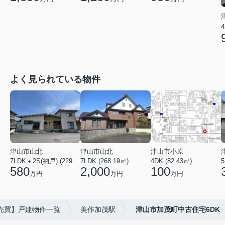
4
よく見られている物件
津山市山北
津山市山北
津山市小原
7LDK＋2S(納戸) (229.01㎡)
7LDK (268.19㎡)
4DK (82.43㎡)
5
580
2,000
100
万円
万円
万円
売買】戸建物件一覧
美作加茂駅
津山市加茂町中古住宅6DK