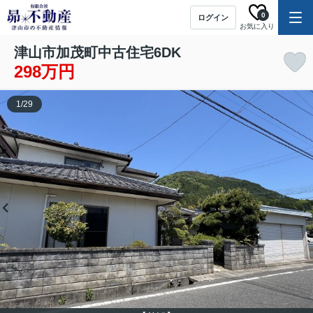
0
ログイン
お気に入り
津山市加茂町中古住宅6DK
298万円
1
/
29