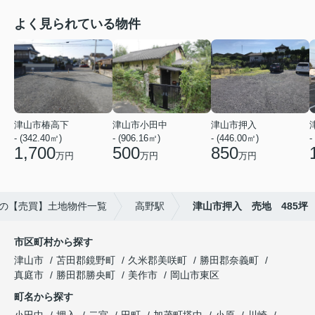
よく見られている物件
津山市椿高下
津山市小田中
津山市押入
- (342.40㎡)
- (906.16㎡)
- (446.00㎡)
-
1,700
500
850
万円
万円
万円
の【売買】土地物件一覧
高野駅
津山市押入 売地 485坪
市区町村から探す
津山市
苫田郡鏡野町
久米郡美咲町
勝田郡奈義町
真庭市
勝田郡勝央町
美作市
岡山市東区
町名から探す