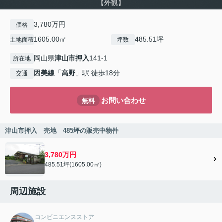
【外観】
3,780万円
価格
1605.00㎡
485.51坪
土地面積
坪数
岡山県
津山市
押入
141-1
所在地
因美線
「
高野
」駅 徒歩18分
交通
お問い合わせ
無料
津山市押入 売地 485坪の販売中物件
3,780万円
485.51坪(1605.00㎡)
周辺施設
コンビニエンスストア