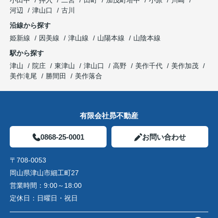
小田中
押入
二宮
田町
加茂町塔中
小原
川崎
河辺
津山口
古川
沿線から探す
姫新線
因美線
津山線
山陽本線
山陰本線
駅から探す
津山
院庄
東津山
津山口
高野
美作千代
美作加茂
美作滝尾
勝間田
美作落合
有限会社昴不動産
0868-25-0001
お問い合わせ
〒708-0053
岡山県津山市細工町27
営業時間：
9:00～18:00
定休日：
日曜日・祝日