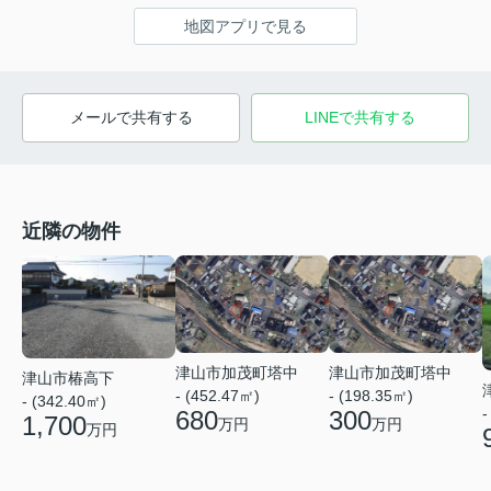
地図アプリで見る
メールで共有する
LINEで共有する
近隣の物件
津山市加茂町塔中
津山市加茂町塔中
津山市椿高下
- (452.47㎡)
- (198.35㎡)
- (342.40㎡)
-
680
300
1,700
万円
万円
万円