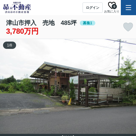
0
ログイン
お気に入り
津山市押入 売地 485坪
募集1
3,780万円
1
/
8