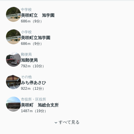
中学校
美咲町立 旭学園
686ｍ（9分）
小学校
美咲町立旭学園
686ｍ（9分）
郵便局
旭郵便局
792ｍ（10分）
その他
みち停あさひ
922ｍ（12分）
市役所・区役所
美咲町 旭総合支所
1487ｍ（19分）
すべて見る