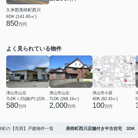
久米郡美咲町西川
6DK (141.65㎡)
850
万円
よく見られている物件
津山市山北
津山市山北
津山市小原
7LDK＋2S(納戸) (229.01㎡)
7LDK (268.19㎡)
4DK (82.43㎡)
5
580
2,000
100
万円
万円
万円
咲町の【売買】戸建物件一覧
美咲町西川店舗付き中古住宅 3DK