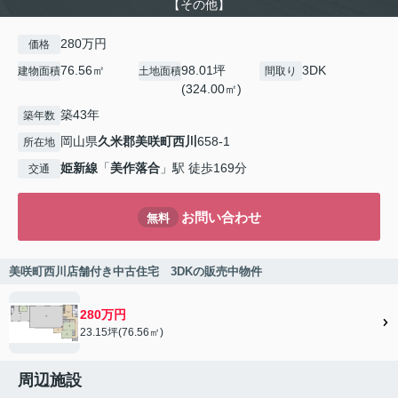
【その他】
280万円
価格
76.56㎡
98.01坪
3DK
建物面積
土地面積
間取り
(324.00㎡)
築43年
築年数
岡山県
久米郡美咲町
西川
658-1
所在地
姫新線
「
美作落合
」駅 徒歩169分
交通
お問い合わせ
無料
美咲町西川店舗付き中古住宅 3DKの販売中物件
280万円
23.15坪(76.56㎡)
周辺施設