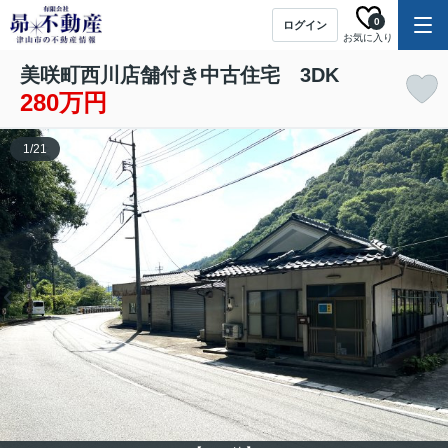
0
ログイン
お気に入り
美咲町西川店舗付き中古住宅 3DK
280万円
1
/
21