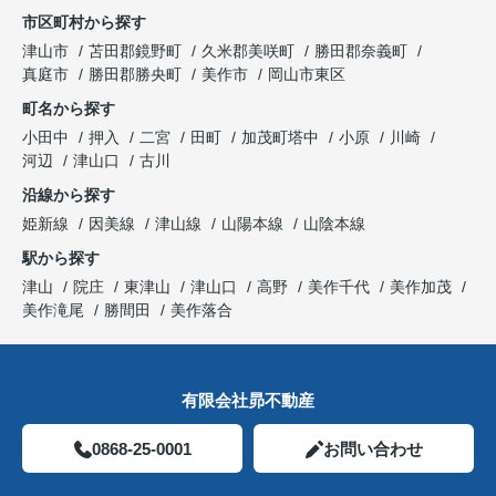
市区町村から探す
津山市
苫田郡鏡野町
久米郡美咲町
勝田郡奈義町
真庭市
勝田郡勝央町
美作市
岡山市東区
町名から探す
小田中
押入
二宮
田町
加茂町塔中
小原
川崎
河辺
津山口
古川
沿線から探す
姫新線
因美線
津山線
山陽本線
山陰本線
駅から探す
津山
院庄
東津山
津山口
高野
美作千代
美作加茂
美作滝尾
勝間田
美作落合
有限会社昴不動産
0868-25-0001
お問い合わせ