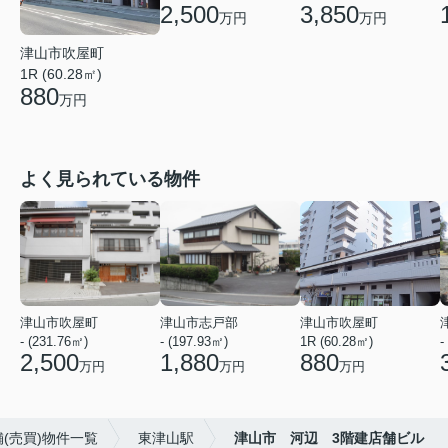
3,850
2,500
万円
万円
津山市吹屋町
1R (60.28㎡)
880
万円
よく見られている物件
津山市吹屋町
津山市志戸部
津山市吹屋町
- (231.76㎡)
- (197.93㎡)
1R (60.28㎡)
-
2,500
1,880
880
万円
万円
万円
(売買)物件一覧
東津山駅
津山市 河辺 3階建店舗ビル