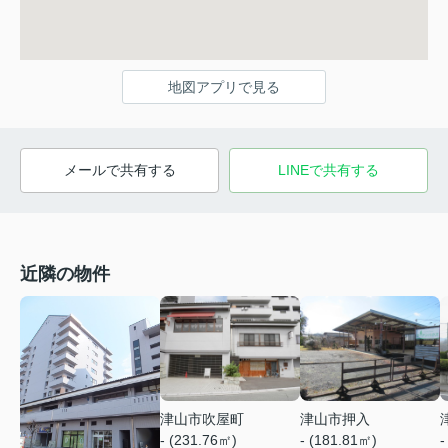
地図アプリで見る
メールで共有する
LINEで共有する
近隣の物件
津山市押入
津山市吹屋町
- (181.81㎡)
-
- (231.76㎡)