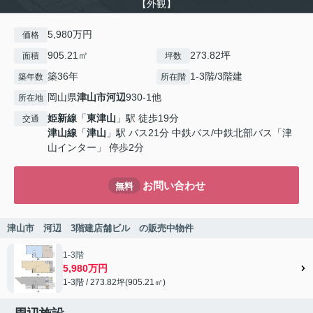
【外観】
5,980万円
価格
905.21㎡
273.82坪
面積
坪数
築36年
1-3階/3階建
築年数
所在階
岡山県
津山市
河辺
930-1他
所在地
姫新線
「
東津山
」駅 徒歩19分
交通
津山線
「
津山
」駅 バス21分 中鉄バス/中鉄北部バス「津
山インター」 停歩2分
お問い合わせ
無料
津山市 河辺 3階建店舗ビル の販売中物件
1-3階
5,980万円
1-3階 / 273.82坪(905.21㎡)