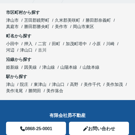
市区町村から探す
津山市
苫田郡鏡野町
久米郡美咲町
勝田郡奈義町
真庭市
勝田郡勝央町
美作市
岡山市東区
町名から探す
小田中
押入
二宮
田町
加茂町塔中
小原
川崎
河辺
津山口
古川
沿線から探す
姫新線
因美線
津山線
山陽本線
山陰本線
駅から探す
津山
院庄
東津山
津山口
高野
美作千代
美作加茂
美作滝尾
勝間田
美作落合
有限会社昴不動産
0868-25-0001
お問い合わせ