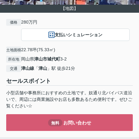
【地図】
280万円
価格
支払いシミュレーション
22.78坪(75.33㎡)
土地面積
岡山県
津山市
城代町
3-2
所在地
津山線
「
津山
」駅 徒歩21分
交通
セールスポイント
小型店舗や事務所におすすめの土地です。奴通り北バイパス道沿
いで、周辺には商業施設やお店も多数あるため便利です。ぜひご
覧ください☆
お問い合わせ
無料