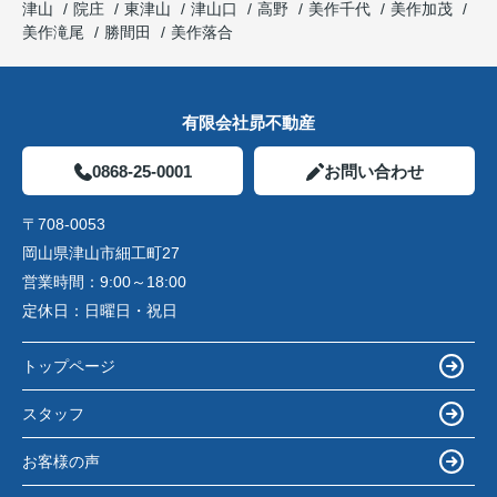
津山
院庄
東津山
津山口
高野
美作千代
美作加茂
美作滝尾
勝間田
美作落合
有限会社昴不動産
0868-25-0001
お問い合わせ
〒708-0053
岡山県津山市細工町27
営業時間：
9:00～18:00
定休日：
日曜日・祝日
トップページ
スタッフ
お客様の声