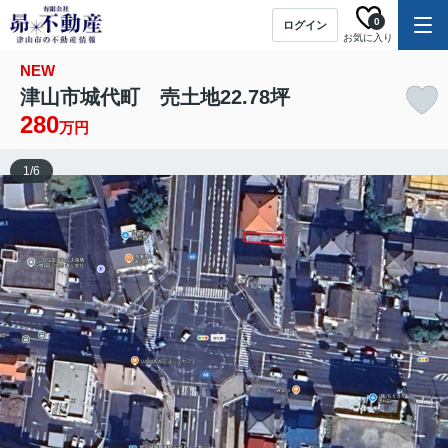
0
ログイン
お気に入り
NEW
津山市城代町 売土地22.78坪
280
万円
1
/
6