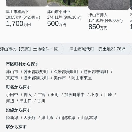
津山市椿高下
津山市小田中
津山市押入
103.57坪 (342.40㎡)
274.11坪 (906.16㎡)
5
134.91坪 (446.00㎡)
1,700
500
万円
万円
850
万円
津山市の【売買】土地物件一覧
津山市城代町 売土地22.78坪
市区町村から探す
津山市
苫田郡鏡野町
久米郡美咲町
勝田郡奈義町
真庭市
勝田郡勝央町
美作市
岡山市東区
町名から探す
小田中
押入
二宮
田町
加茂町塔中
小原
川崎
河辺
津山口
古川
沿線から探す
姫新線
因美線
津山線
山陽本線
山陰本線
駅から探す