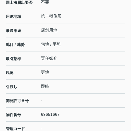
不要
国土法届出要否
第一種住居
用途地域
店舗用地
最適用途
宅地 / 平坦
地目 / 地勢
専任媒介
取引態様
更地
現況
即時
引渡し
-
開発許可番号
69651667
物件番号
-
管理コード