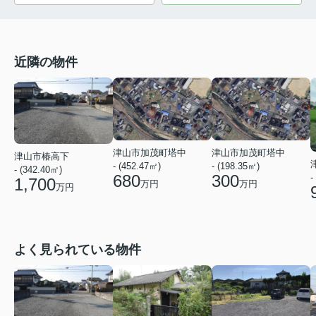
近隣の物件
津山市加茂町塔中
津山市加茂町塔中
津山市椿高下
- (452.47㎡)
- (198.35㎡)
- (342.40㎡)
680
300
-
1,700
万円
万円
万円
よく見られている物件