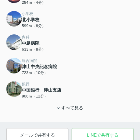
284ｍ（4分）
小学校
北小学校
599ｍ（8分）
内科
中島病院
633ｍ（8分）
総合病院
津山中央記念病院
723ｍ（10分）
銀行
中国銀行 津山支店
906ｍ（12分）
すべて見る
メールで共有する
LINEで共有する