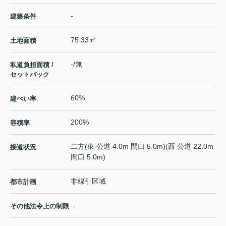
-
建築条件
75.33㎡
土地面積
-/無
私道負担面積 /
セットバック
60%
建ぺい率
200%
容積率
二方(東 公道 4.0m 間口 5.0m)(西 公道 22.0m
接道状況
間口 5.0m)
非線引区域
都市計画
-
その他法令上の制限