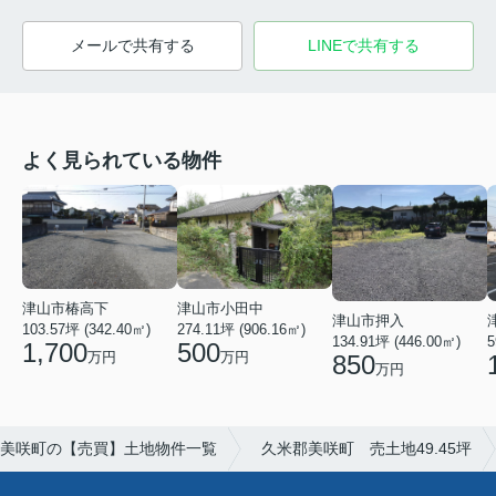
メールで共有する
LINEで共有する
よく見られている物件
津山市椿高下
津山市小田中
津山市押入
103.57坪 (342.40㎡)
274.11坪 (906.16㎡)
5
134.91坪 (446.00㎡)
1,700
500
万円
万円
850
万円
美咲町の【売買】土地物件一覧
久米郡美咲町 売土地49.45坪