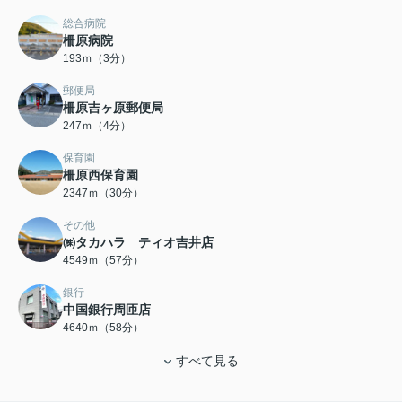
総合病院
柵原病院
193ｍ（3分）
郵便局
柵原吉ヶ原郵便局
247ｍ（4分）
保育園
柵原西保育園
2347ｍ（30分）
その他
㈱タカハラ ティオ吉井店
4549ｍ（57分）
銀行
中国銀行周匝店
4640ｍ（58分）
すべて見る