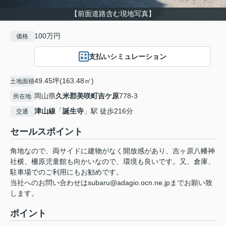
【前面道路含む現地写真】
100万円
価格
支払いシミュレーション
49.45坪(163.48㎡)
土地面積
岡山県
久米郡美咲町
吉ケ原
778-3
所在地
津山線
「
誕生寺
」駅 徒歩216分
交通
セールスポイント
角地なので、両サイドに建物がなく開放感があり、吉ヶ原八幡神
社横、柵原児童館も向かいなので、環境も良いです。又、倉庫、
駐車場でのご利用にもお勧めです。
当社へのお問い合わせはsubaru@adagio.ocn.ne.jpまでお願い致
します。
ポイント