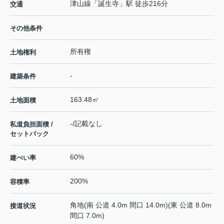
津山線
「
誕生寺
」駅 徒歩216分
交通
その他条件
所有権
土地権利
-
建築条件
163.48㎡
土地面積
-/記載なし
私道負担面積 /
セットバック
60%
建ぺい率
200%
容積率
角地(南 公道 4.0m 間口 14.0m)(東 公道 8.0m
接道状況
間口 7.0m)