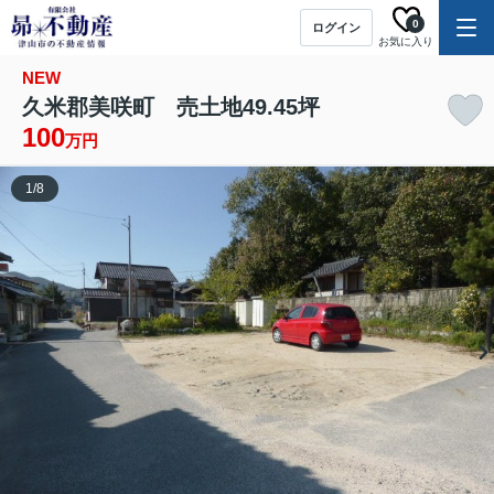
0
ログイン
お気に入り
NEW
久米郡美咲町 売土地49.45坪
100
万円
1
/
8