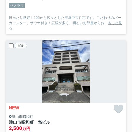
パノラマ
日当たり良好！205㎡と広々とした平屋中古住宅です。こだわりのバー
カウンター、サウナ付き！広縁が多く、明るいお部屋からお...
もっと見
る
ビル
NEW
津山市昭和町
津山市昭和町 売ビル
2,500
万円