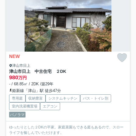
NEW
津山市日上
津山市日上 中古住宅 ２DK
980
万円
- / 68.85㎡ / 2DK /築29年
姫新線「津山」駅 徒歩47分
専用庭
収納豊富
システムキッチン
バス・トイレ別
室内洗濯機置場
エアコン
パノラマ
ゆったりとした２DKの平家。家庭菜園もできる庭もあるので、スロー
ライフを愉しんでいただけます。