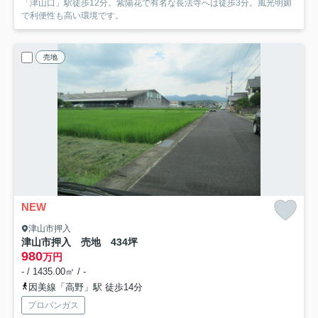
「津山口」駅徒歩12分。紫陽花で有名な長法寺へは徒歩3分。風光明媚
で利便性も高い環境です。
売地
NEW
津山市押入
津山市押入 売地 434坪
980
万円
- / 1435.00㎡ / -
因美線「高野」駅 徒歩14分
プロパンガス