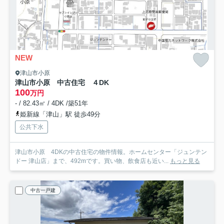
NEW
津山市小原
津山市小原 中古住宅 ４DK
100
万円
- / 82.43㎡ / 4DK /築51年
姫新線「津山」駅 徒歩49分
公共下水
津山市小原 4DKの中古住宅の物件情報。ホームセンター「ジュンテン
ドー 津山店」まで、492mです。買い物、飲食店も近い...
もっと見る
中古一戸建