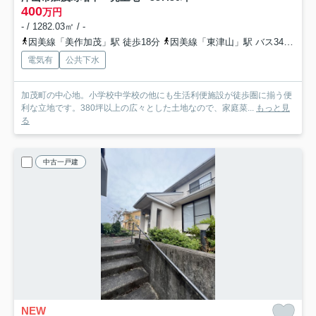
400
万円
- / 1282.03㎡ / -
因美線「美作加茂」駅 徒歩18分
因美線「東津山」駅 バス34分 中鉄バス/中鉄北部バス「加茂支所（岡山県）」 停歩5分
電気有
公共下水
加茂町の中心地。小学校中学校の他にも生活利便施設が徒歩圏に揃う便
利な立地です。380坪以上の広々とした土地なので、家庭菜...
もっと見
る
中古一戸建
NEW