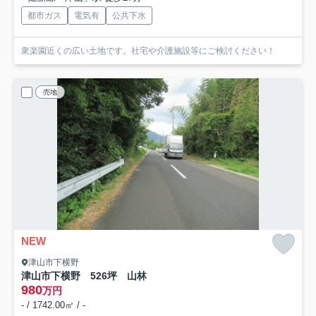
都市ガス
電気有
公共下水
衆楽園近くの広い土地です。社宅や介護施設等にご検討ください！
売地
NEW
津山市下横野
津山市下横野 526坪 山林
980
万円
- / 1742.00㎡ / -