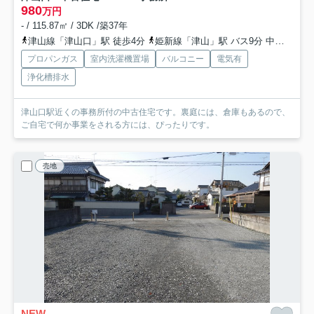
980
万円
- / 115.87㎡ / 3DK /築37年
津山線「津山口」駅 徒歩4分
姫新線「津山」駅 バス9分 中鉄バス/中鉄北部バス「津山口駅前」 停歩1分
プロパンガス
室内洗濯機置場
バルコニー
電気有
浄化槽排水
津山口駅近くの事務所付の中古住宅です。裏庭には、倉庫もあるので、
ご自宅で何か事業をされる方には、ぴったりです。
売地
NEW