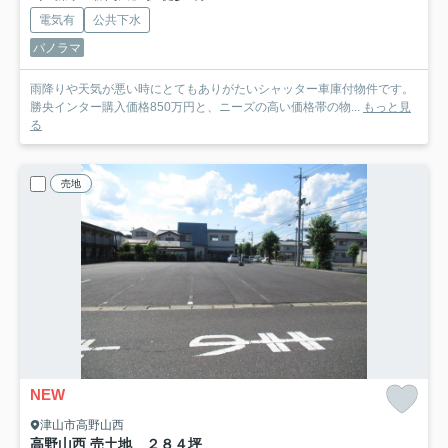
電気有
公共下水
パノラマ
雨降りや天気が悪い時にとてもありがたいシャッター車庫付物件です。
勝央インター購入価格850万円と、ニーズの高い価格帯の物...
もっと見
る
売地
NEW
津山市高野山西
高野山西 売土地 ２８４坪