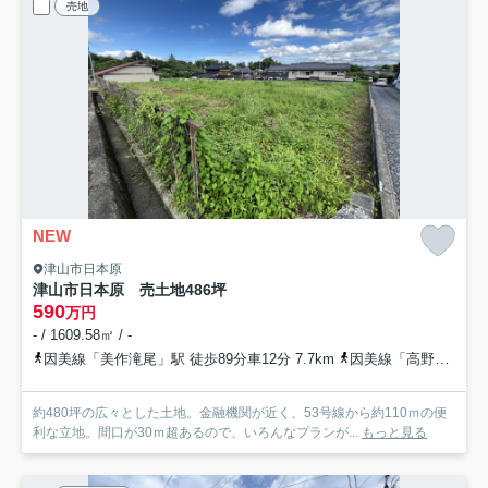
売地
NEW
津山市日本原
津山市日本原 売土地486坪
590
万円
- / 1609.58㎡ / -
因美線「美作滝尾」駅 徒歩89分車12分 7.7km
因美線「高野」駅 バス12分 中鉄バス/中鉄北部バス「日本原東」 停歩2分車12分 7.7km
約480坪の広々とした土地。金融機関が近く、53号線から約110ｍの便
利な立地。間口が30ｍ超あるので、いろんなプランが...
もっと見る