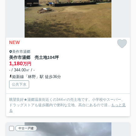
NEW
美作市湯郷
美作市湯郷 売土地104坪
1,180
万円
- / 344.00㎡ / -
姫新線「林野」駅 徒歩36分
公共下水
眺望良好★湯郷温泉街近くの344㎡の売土地です。小学校やスーパー、
ドラッグストアも徒歩圏内で便利な立地、高台にあるので浸...
もっと見
る
中古一戸建