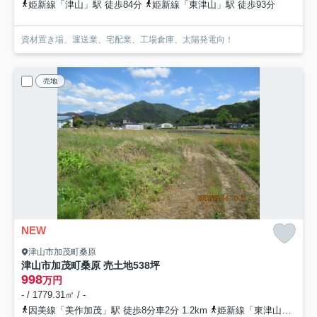
姫新線「津山」駅 徒歩84分
姫新線「東津山」駅 徒歩93分
資材置き場、運送業、宅配業、工場倉庫、太陽発電向！
売地
NEW
津山市加茂町桑原
津山市加茂町桑原 売土地538坪
998
万円
- / 1779.31㎡ / -
因美線「美作加茂」駅 徒歩8分車2分 1.2km
姫新線「東津山」駅 バス32分 中鉄バス/中鉄北部バス「東西橋（津山市）」 停歩4分車22分 15.7km