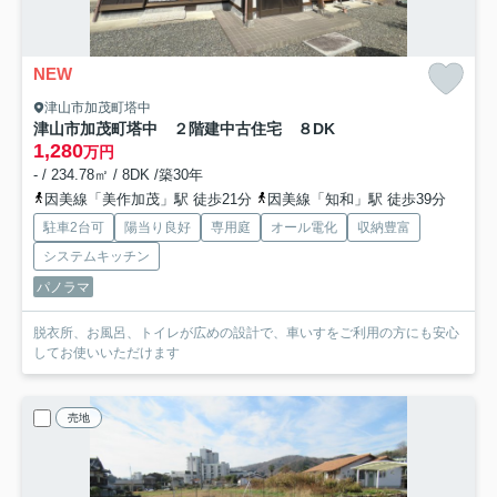
NEW
津山市加茂町塔中
津山市加茂町塔中 ２階建中古住宅 ８DK
1,280
万円
- / 234.78㎡ / 8DK /築30年
因美線「美作加茂」駅 徒歩21分
因美線「知和」駅 徒歩39分
駐車2台可
陽当り良好
専用庭
オール電化
収納豊富
システムキッチン
パノラマ
脱衣所、お風呂、トイレが広めの設計で、車いすをご利用の方にも安心
してお使いいただけます
売地