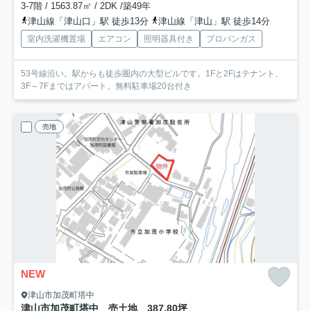
3-7階 / 1563.87㎡ / 2DK /築49年
津山線「津山口」駅 徒歩13分
津山線「津山」駅 徒歩14分
室内洗濯機置場
エアコン
照明器具付き
プロパンガス
53号線沿い。駅からも徒歩圏内の大型ビルです。1Fと2Fはテナント、
3F～7Fまではアパート。無料駐車場20台付き
売地
NEW
津山市加茂町塔中
津山市加茂町塔中 売土地 387.80坪