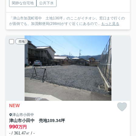
閑静な住宅地
公共下水
「津山市加茂町塔中 土地136坪」のここがイチオシ。窓口まで行くの
が面倒でも、加茂郵便局(298m)がすぐ近くにあるので...
もっと見る
売地
NEW
津山市小田中
津山市小田中 売地109.34坪
990
万円
- / 361.47㎡ / -