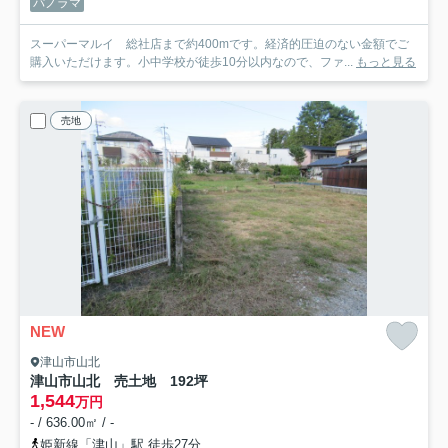
パノラマ
スーパーマルイ 総社店まで約400mです。経済的圧迫のない金額でご
購入いただけます。小中学校が徒歩10分以内なので、ファ...
もっと見る
売地
NEW
津山市山北
津山市山北 売土地 192坪
1,544
万円
- / 636.00㎡ / -
姫新線「津山」駅 徒歩27分