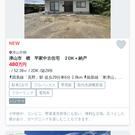
NEW
津山市楢
津山市 楢 平家中古住宅 ２DK＋納戸
480
万円
- / 52.39㎡ / 2DK /築29年
因美線「高野」駅 徒歩29分車6分 2.8km
姫新線「東津山」駅 バス18分 中鉄バス/中鉄北部バス「楢」 停歩5分車16分 6.6km
駐車2台可
プロパンガス
専用庭
室内洗濯機置場
フローリング
電気有
パノラマ
小学校や、コンビニ、野菜直売所等にも近い、便利な立地。広々とした
庭があり、ガーデニングを楽しむこともできます。