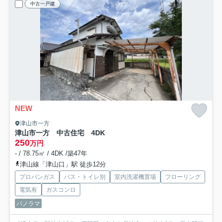
中古一戸建
NEW
津山市一方
津山市一方 中古住宅 4DK
250
万円
- / 78.75㎡ / 4DK /築47年
津山線「津山口」駅 徒歩12分
プロパンガス
バス・トイレ別
室内洗濯機置場
フローリング
電気有
ガスコンロ
パノラマ