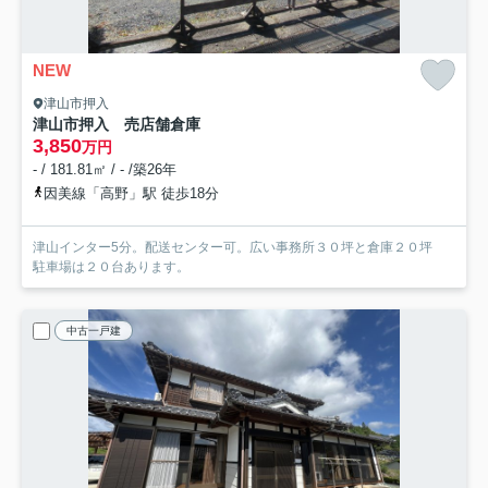
NEW
津山市押入
津山市押入 売店舗倉庫
3,850
万円
- / 181.81㎡ / - /築26年
因美線「高野」駅 徒歩18分
津山インター5分。配送センター可。広い事務所３０坪と倉庫２０坪
駐車場は２０台あります。
中古一戸建