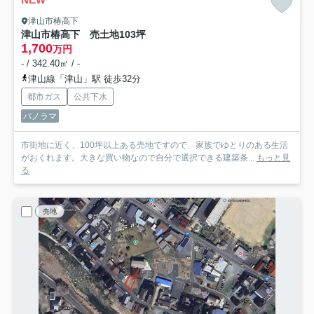
津山市椿高下
津山市椿高下 売土地103坪
1,700
万円
- / 342.40㎡ / -
津山線「津山」駅 徒歩32分
都市ガス
公共下水
パノラマ
市街地に近く、100坪以上ある売地ですので、家族でゆとりのある生活
がおくれます。大きな買い物なので自分で選択できる建築条...
もっと見
る
売地