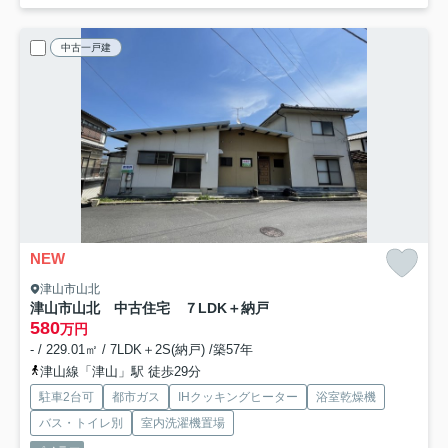
中古一戸建
NEW
津山市山北
津山市山北 中古住宅 ７LDK＋納戸
580
万円
- / 229.01㎡ / 7LDK＋2S(納戸) /築57年
津山線「津山」駅 徒歩29分
駐車2台可
都市ガス
IHクッキングヒーター
浴室乾燥機
バス・トイレ別
室内洗濯機置場