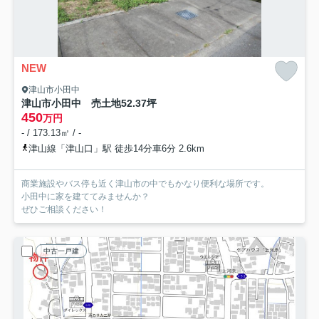
NEW
津山市小田中
津山市小田中 売土地52.37坪
450
万円
- / 173.13㎡ / -
津山線「津山口」駅 徒歩14分車6分 2.6km
商業施設やバス停も近く津山市の中でもかなり便利な場所です。
小田中に家を建ててみませんか？
ぜひご相談ください！
中古一戸建