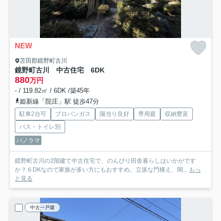
NEW
苫田郡鏡野町古川
鏡野町古川 中古住宅 6DK
880
万円
- / 119.82㎡ / 6DK /築45年
姫新線「院庄」駅 徒歩47分
駐車2台可
プロパンガス
陽当り良好
専用庭
収納豊富
バス・トイレ別
パノラマ
鏡野町古川の2階建て中古住宅で、のんびり田舎暮らしはいかがです
か？６DKなので家族が多い方にもおすすめ。立派な門構え、閑...
もっ
と見る
中古一戸建