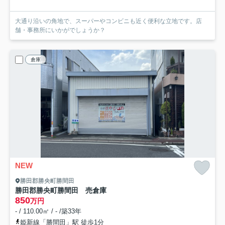
大通り沿いの角地で、スーパーやコンビニも近く便利な立地です。店
舗・事務所にいかがでしょうか？
倉庫
NEW
勝田郡勝央町勝間田
勝田郡勝央町勝間田 売倉庫
850
万円
- / 110.00㎡ / - /築33年
姫新線「勝間田」駅 徒歩1分