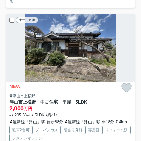
る
中古一戸建
NEW
津山市上横野
津山市上横野 中古住宅 平屋 5LDK
2,000
万円
- / 205.38㎡ / 5LDK /築41年
姫新線「津山」駅 徒歩88分
姫新線「津山」駅 車18分 7.4km
駐車2台可
プロパンガス
陽当り良好
専用庭
リフォーム済
システムキッチン