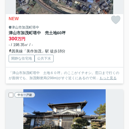
NEW
津山市加茂町塔中
津山市加茂町塔中 売土地60坪
300
万円
- / 198.35㎡ / -
因美線「美作加茂」駅 徒歩18分
閑静な住宅地
公共下水
「津山市加茂町塔中 土地６０坪」のここがイチオシ。窓口まで行くの
が面倒でも、加茂郵便局(298m)がすぐ近くにあるので何...
もっと見る
中古一戸建