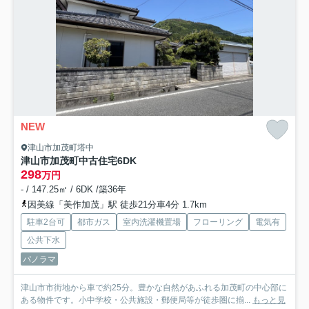
NEW
津山市加茂町塔中
津山市加茂町中古住宅6DK
298
万円
- / 147.25㎡ / 6DK /築36年
因美線「美作加茂」駅 徒歩21分車4分 1.7km
駐車2台可
都市ガス
室内洗濯機置場
フローリング
電気有
公共下水
パノラマ
津山市市街地から車で約25分。豊かな自然があふれる加茂町の中心部に
ある物件です。小中学校・公共施設・郵便局等が徒歩圏に揃...
もっと見