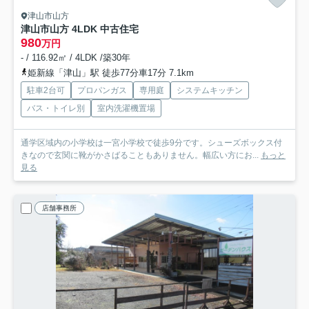
津山市山方
津山市山方 4LDK 中古住宅
980
万円
- / 116.92㎡ / 4LDK /築30年
姫新線「津山」駅 徒歩77分車17分 7.1km
駐車2台可
プロパンガス
専用庭
システムキッチン
バス・トイレ別
室内洗濯機置場
通学区域内の小学校は一宮小学校で徒歩9分です。シューズボックス付
きなので玄関に靴がかさばることもありません。幅広い方にお...
もっと
見る
店舗事務所