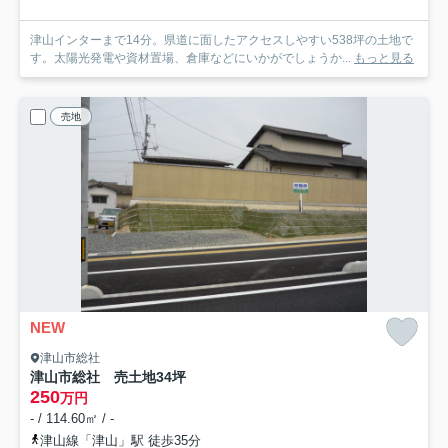
津山インターまで14分。県道に面したアクセスしやすい538坪の土地で
す。太陽光発電や資材置場、倉庫などにいかがでしょうか...
もっと見る
売地
NEW
津山市総社
津山市総社 売土地34坪
250
万円
- / 114.60㎡ / -
津山線「津山」駅 徒歩35分