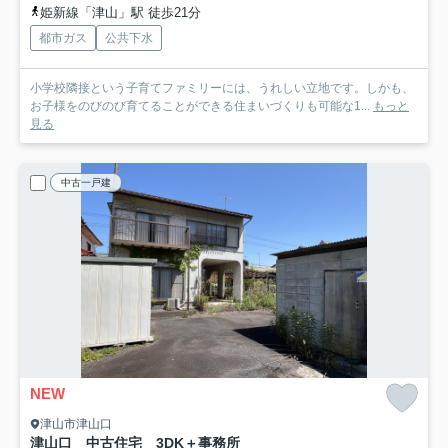
姫新線「津山」駅 徒歩21分
都市ガス
公共下水
小学校隣接という子育てファミリーには、うれしい立地です。しかも、
お子様をのびのび育てることができる住まいづくりも可能な1...
もっと
見る
中古一戸建
NEW
津山市津山口
津山口 中古住宅 3DK＋事務所