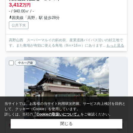
3,412
万円
- / 940.00㎡ / -
因美線「高野」駅 徒歩28分
公共下水
高野山西 スーパーマルイの斜め前、産業道路バイパス沿いの好立地で
す。また敷地が有効に使える角地（9ｍ×16ｍ）にあります...
もっと見る
中古一戸建
当サイトでは、お客様の当サイト利用状況把握、サービス向上検討を目的と
して、クッキー（Cookie）を使用しています。
詳しくは、当社の
「Cookieの取扱いについて」
をご確認ください。
閉じる
NEW